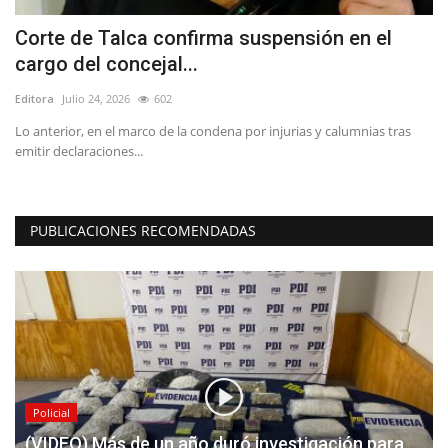
Corte de Talca confirma suspensión en el
C
cargo del concejal...
Ed
Editora
Julio 24, 2026
602
Lo anterior, en el marco de la condena por injurias y calumnias tras
emitir declaraciones...
PUBLICACIONES RECOMENDADAS
Policial
(VIDEO) Más de un año duró investigación para