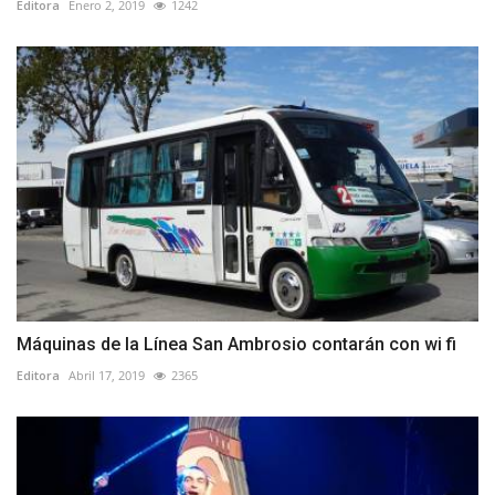
Editora
Enero 2, 2019
1242
Máquinas de la Línea San Ambrosio contarán con wi fi
Editora
Abril 17, 2019
2365