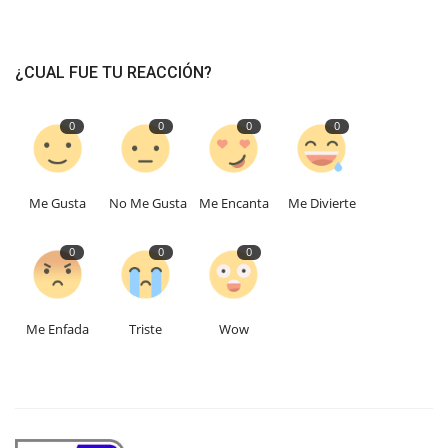
¿CUAL FUE TU REACCIÓN?
0
0
0
0
Me Gusta
No Me Gusta
Me Encanta
Me Divierte
0
0
0
Me Enfada
Triste
Wow