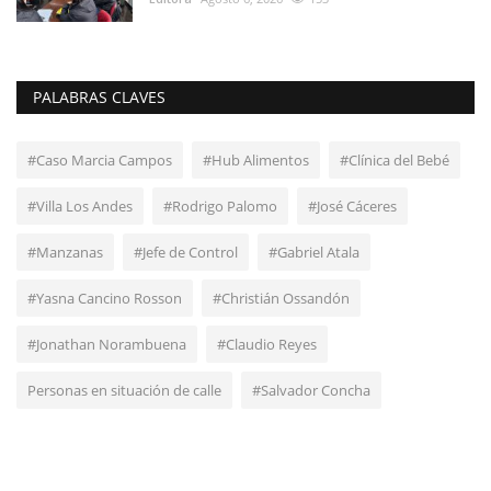
PALABRAS CLAVES
#Caso Marcia Campos
#Hub Alimentos
#Clínica del Bebé
#Villa Los Andes
#Rodrigo Palomo
#José Cáceres
#Manzanas
#Jefe de Control
#Gabriel Atala
#Yasna Cancino Rosson
#Christián Ossandón
#Jonathan Norambuena
#Claudio Reyes
Personas en situación de calle
#Salvador Concha