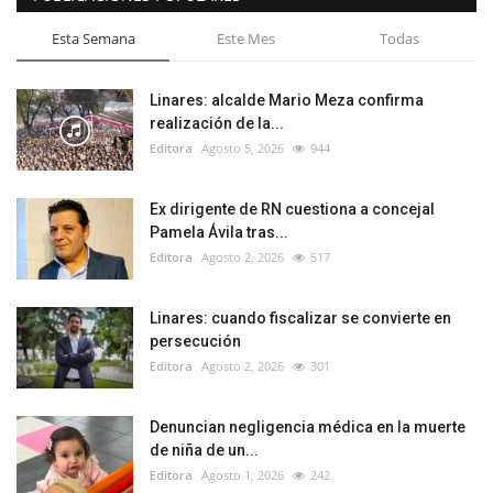
Esta Semana
Este Mes
Todas
Linares: alcalde Mario Meza confirma
realización de la...
Editora
Agosto 5, 2026
944
Ex dirigente de RN cuestiona a concejal
Pamela Ávila tras...
Editora
Agosto 2, 2026
517
Linares: cuando fiscalizar se convierte en
persecución
Editora
Agosto 2, 2026
301
Denuncian negligencia médica en la muerte
de niña de un...
Editora
Agosto 1, 2026
242