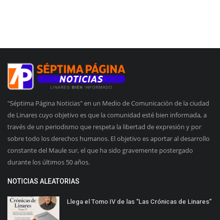
"Séptima Página Noticias" en un Medio de Comunicación de la ciudad
de Linares cuyo objetivo es que la comunidad esté bien informada, a
través de un periodismo que respeta la libertad de expresión y por
sobre todo los derechos humanos. El objetivo es aportar al desarrollo
constante del Maule sur, el que ha sido gravemente postergado
durante los últimos 50 años.
NOTICIAS ALEATORIAS
Llega el Tomo IV de las “Las Crónicas de Linares”