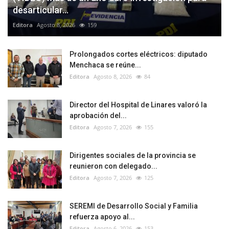
desarticular...
Editora
Agosto 8, 2026
159
Prolongados cortes eléctricos: diputado
Menchaca se reúne...
Editora
Agosto 8, 2026
84
Director del Hospital de Linares valoró la
aprobación del...
Editora
Agosto 7, 2026
155
Dirigentes sociales de la provincia se
reunieron con delegado...
Editora
Agosto 7, 2026
125
SEREMI de Desarrollo Social y Familia
refuerza apoyo al...
Editora
Agosto 6, 2026
153