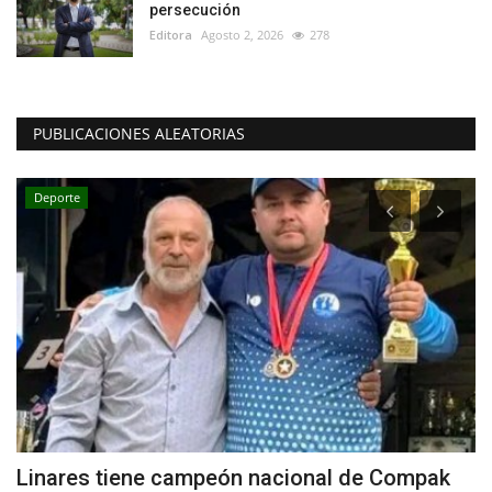
persecución
Editora
Agosto 2, 2026
278
PUBLICACIONES ALEATORIAS
Deporte
o
Linares tiene campeón nacional de Compak
¿