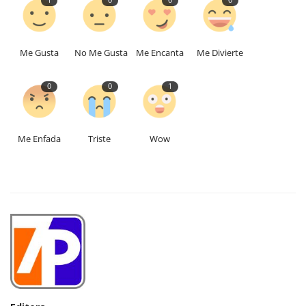
1
0
0
0
Me Gusta
No Me Gusta
Me Encanta
Me Divierte
0
0
1
Me Enfada
Triste
Wow