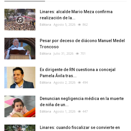
Linares: alcalde Mario Meza confirma
realización de la...
Editora
Agosto 5, 2026
862
Pesar por deceso de diácono Manuel Medel
Troncoso
Editora
Julio 31, 2026
701
Ex dirigente de RN cuestiona a concejal
Pamela Ávila tras...
Editora
Agosto 2, 2026
494
Denuncian negligencia médica en la muerte
de niña de un...
Editora
Agosto 1, 2026
447
Linares: cuando fiscalizar se convierte en