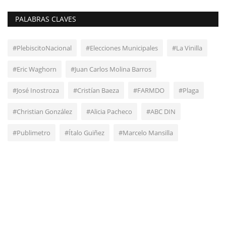
PALABRAS CLAVES
#PlebiscitoNacional
#Elecciones Municipales
#La Vinilla
#Eric Waghorn
#Juan Carlos Molina Barros
#José Inostroza
#Cristían Baeza
#FARMDO
#Plaga
#Christian González
#Alicia Pacheco
#ABC DIN
#Publimetro
#Ítalo Guiñez
#Marcelo Mansilla