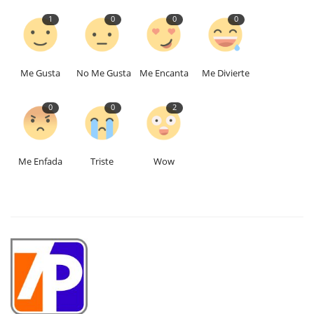
1
0
0
0
Me Gusta
No Me Gusta
Me Encanta
Me Divierte
0
0
2
Me Enfada
Triste
Wow