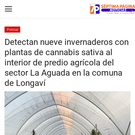
Policial
Detectan nueve invernaderos con
Inicio
plantas de cannabis sativa al
Crónica
interior de predio agrícola del
sector La Aguada en la comuna
Policial
de Longaví
Tribunales
Deporte
Política
Espectáculos