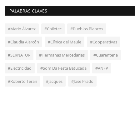
PALABRAS CLAVES
#Mario Álvarez
#Chiletec
#Pueblos Blancos
#Claudia Alarcón
#Clínica del Maule
#Cooperativas
#SERNATUR
#Hermanas Mercedarias
#Cuarentena
#Electricidad
#Som Da Festa Batucada
#ANFP
#Roberto Terán
#Jacques
#José Prado