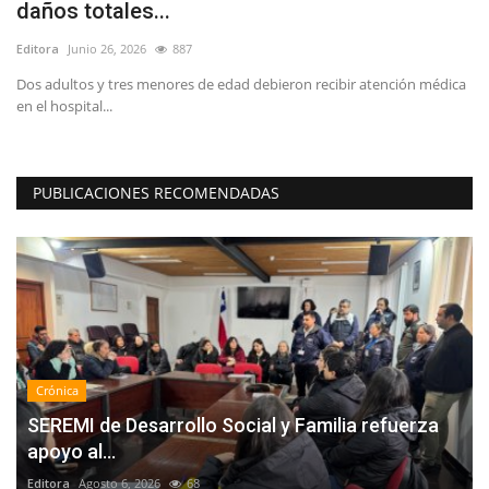
daños totales...
d
Editora
Junio 26, 2026
887
Ed
Dos adultos y tres menores de edad debieron recibir atención médica
"L
en el hospital...
reg
PUBLICACIONES RECOMENDADAS
Crónica
SEREMI de Desarrollo Social y Familia refuerza
apoyo al...
Editora
Agosto 6, 2026
68