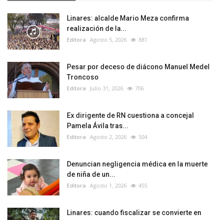
Linares: alcalde Mario Meza confirma
realización de la...
Editora
Agosto 5, 2026
881
Pesar por deceso de diácono Manuel Medel
Troncoso
Editora
Julio 31, 2026
706
Ex dirigente de RN cuestiona a concejal
Pamela Ávila tras...
Editora
Agosto 2, 2026
504
Denuncian negligencia médica en la muerte
de niña de un...
Editora
Agosto 1, 2026
455
Linares: cuando fiscalizar se convierte en