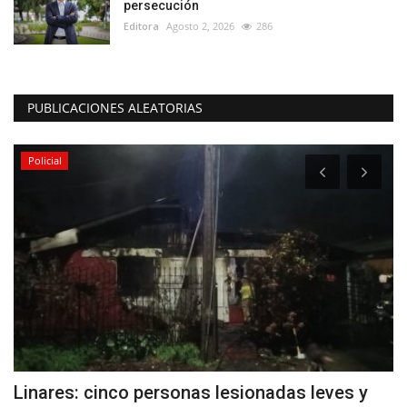
persecución
Editora
Agosto 2, 2026
286
PUBLICACIONES ALEATORIAS
Policial
Linares: cinco personas lesionadas leves y
A