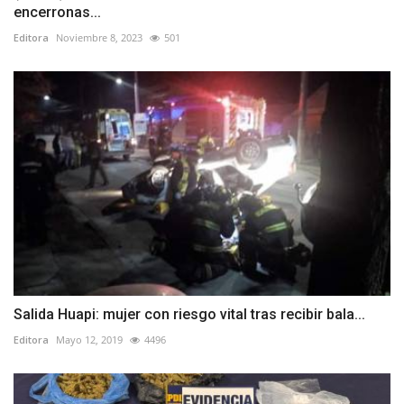
encerronas...
Editora
Noviembre 8, 2023
501
Salida Huapi: mujer con riesgo vital tras recibir bala...
Editora
Mayo 12, 2019
4496