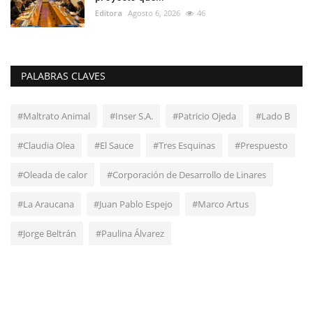
Editora
Agosto 6, 2026
46
PALABRAS CLAVES
#Maltrato Animal
#Inser S.A.
#Patricio Ojeda
#Lado B
#Claudia Olea
#El Sauce
#Tres Esquinas
#Prespuesto
#Oleada de calor
#Corporación de Desarrollo de Linares
#La Araucana
#Juan Pablo Espejo
#Marco Artus
#Jorge Beltrán
#Paulina Álvarez