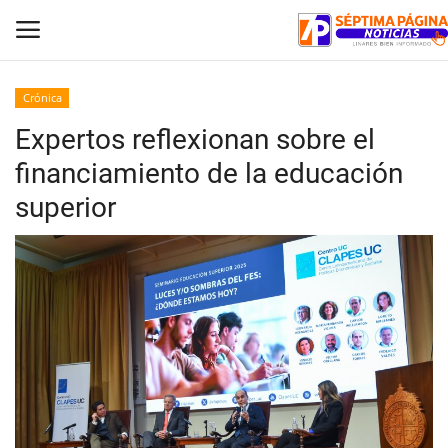
Crónica
Expertos reflexionan sobre el
Inicio
financiamiento de la educación
Crónica
superior
Policial
Tribunales
Deporte
Política
Espectáculos