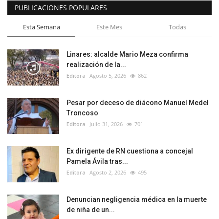
PUBLICACIONES POPULARES
Esta Semana
Este Mes
Todas
Linares: alcalde Mario Meza confirma
realización de la...
Editora
Agosto 5, 2026
862
Pesar por deceso de diácono Manuel Medel
Troncoso
Editora
Julio 31, 2026
701
Ex dirigente de RN cuestiona a concejal
Pamela Ávila tras...
Editora
Agosto 2, 2026
495
Denuncian negligencia médica en la muerte
de niña de un...