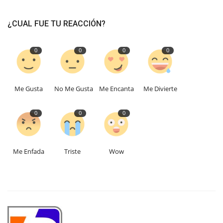
¿CUAL FUE TU REACCIÓN?
0
0
0
0
Me Gusta
No Me Gusta
Me Encanta
Me Divierte
0
0
0
Me Enfada
Triste
Wow