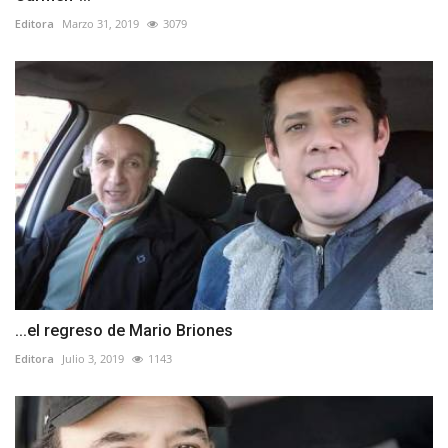
Editora
Marzo 31, 2019
3079
...el regreso de Mario Briones
Editora
Julio 3, 2019
1143