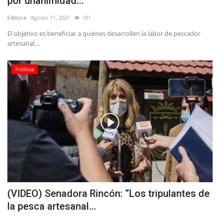
por unanimidad...
Editora
Agosto 11, 2021
181
El objetivo es beneficiar a quienes desarrollen la labor de pescador
artesanal,...
Política
(VIDEO) Senadora Rincón: “Los tripulantes de
la pesca artesanal...