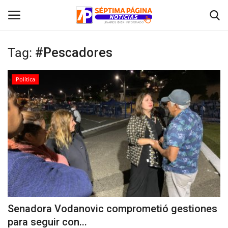
Tag:
#Pescadores
Inicio
Política
Crónica
Policial
Tribunales
Deporte
Política
Senadora Vodanovic comprometió gestiones
para seguir con...
Espectáculos