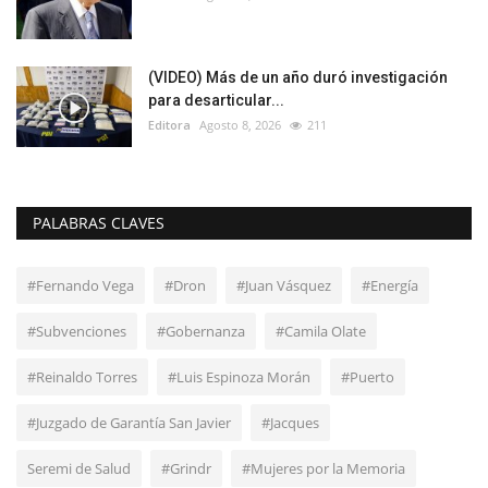
(VIDEO) Más de un año duró investigación
para desarticular...
Editora
Agosto 8, 2026
211
PALABRAS CLAVES
#Fernando Vega
#Dron
#Juan Vásquez
#Energía
#Subvenciones
#Gobernanza
#Camila Olate
#Reinaldo Torres
#Luis Espinoza Morán
#Puerto
#Juzgado de Garantía San Javier
#Jacques
Seremi de Salud
#Grindr
#Mujeres por la Memoria