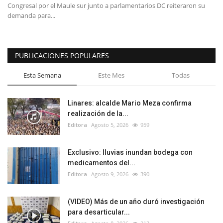
Congresal por el Maule sur junto a parlamentarios DC reiteraron su
demanda para...
PUBLICACIONES POPULARES
Esta Semana
Este Mes
Todas
Linares: alcalde Mario Meza confirma
realización de la...
Editora
Agosto 5, 2026
959
Exclusivo: lluvias inundan bodega con
medicamentos del...
Editora
Agosto 9, 2026
390
(VIDEO) Más de un año duró investigación
para desarticular...