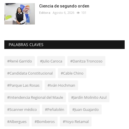
Ciencia de segundo orden
Editora
Agosto 6, 2026
101
PALABRAS CLAVES
#René Garrido
#Julio Caroca
#Danitza Troncoso
#Candidata Constitucional
#Cable Chino
#Parque Las Rosas
#Iván Hochman
#Intendencia Regional del Maule
#Jardín Molinito Azul
#Scanner médico
#Peñalolén
#Juan Guajardo
#Albergues
#Bomberos
#Yoyo Retamal