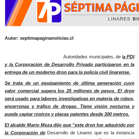
Autor: septimapaginanoticias.cl
Autoridades municipales, de l
a PDI
y la Corporación de Desarrollo Privado participaron en la
entrega de un moderno dron para la policía civil linarense.
Se trata de un equipamiento de última generación cuyo
valor comercial supera los 25 millones de pesos. El dron
será usado para labores investigativas en materia de robos,
encerronas y tráfico de drogas. Tiene visión nocturna y
puede captar rostros y placas patentes desde 300 metros.
El alcalde Mario Meza dijo que “este dron fue adquirido por
la Corporación de
Desarrollo de Linares que es la instancia