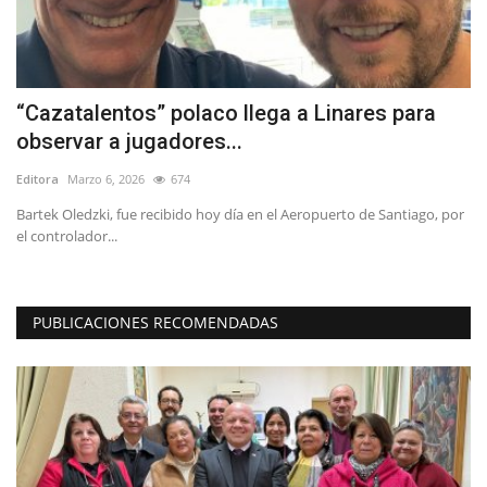
“Cazatalentos” polaco llega a Linares para
E
observar a jugadores...
V
Editora
Marzo 6, 2026
674
Ed
Bartek Oledzki, fue recibido hoy día en el Aeropuerto de Santiago, por
La
el controlador...
de
PUBLICACIONES RECOMENDADAS