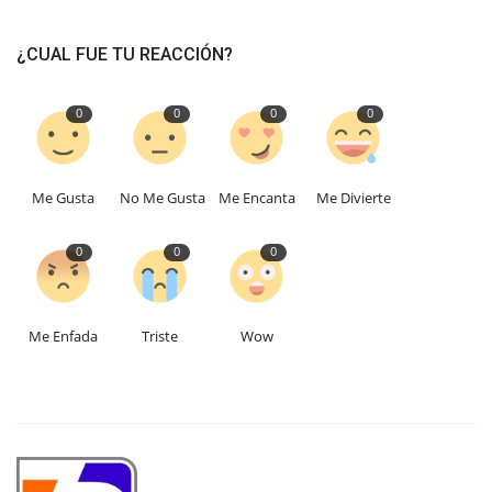
¿CUAL FUE TU REACCIÓN?
0
0
0
0
Me Gusta
No Me Gusta
Me Encanta
Me Divierte
0
0
0
Me Enfada
Triste
Wow