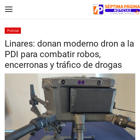
Policial
Linares: donan moderno dron a la
Inicio
PDI para combatir robos,
Crónica
encerronas y tráfico de drogas
Policial
Tribunales
Deporte
Política
Espectáculos