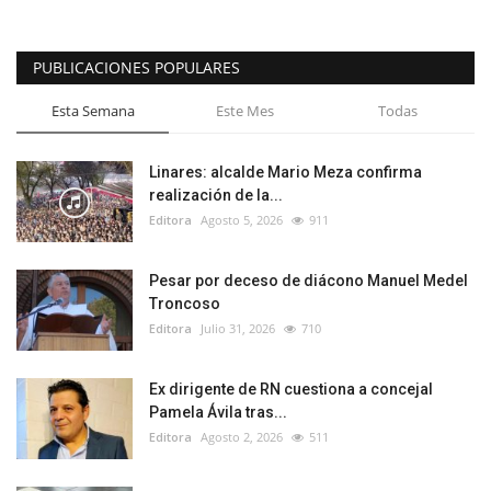
PUBLICACIONES POPULARES
Esta Semana
Este Mes
Todas
Linares: alcalde Mario Meza confirma
realización de la...
Editora
Agosto 5, 2026
911
Pesar por deceso de diácono Manuel Medel
Troncoso
Editora
Julio 31, 2026
710
Ex dirigente de RN cuestiona a concejal
Pamela Ávila tras...
Editora
Agosto 2, 2026
511