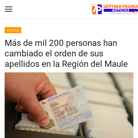
Crónica
Más de mil 200 personas han
Inicio
cambiado el orden de sus
Crónica
apellidos en la Región del Maule
Policial
Tribunales
Deporte
Política
Espectáculos