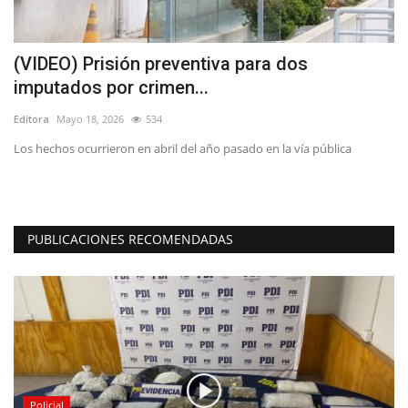
preventiva para dos
(VIDEO) Los albirroj
imen...
Sinfónica...
34
Editora
Junio 11, 2026
301
bril del año pasado en la vía pública
Deportes Linares destinará par
disputará ante...
PUBLICACIONES RECOMENDADAS
Policial