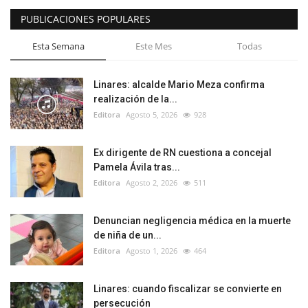
PUBLICACIONES POPULARES
Esta Semana
Este Mes
Todas
Linares: alcalde Mario Meza confirma
realización de la...
Editora
Agosto 5, 2026
928
Ex dirigente de RN cuestiona a concejal
Pamela Ávila tras...
Editora
Agosto 2, 2026
511
Denuncian negligencia médica en la muerte
de niña de un...
Editora
Agosto 1, 2026
464
Linares: cuando fiscalizar se convierte en
persecución