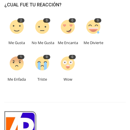
¿CUAL FUE TU REACCIÓN?
2
0
0
0
Me Gusta
No Me Gusta
Me Encanta
Me Divierte
1
0
0
Me Enfada
Triste
Wow