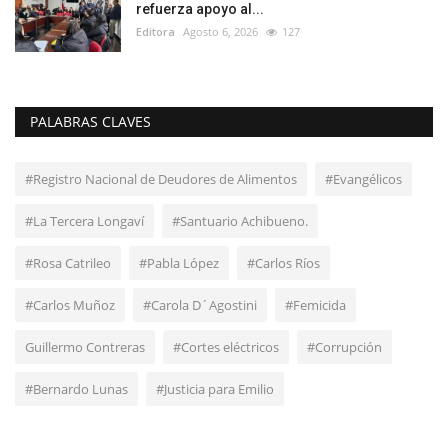
refuerza apoyo al...
Editora
Agosto 6, 2026
127
PALABRAS CLAVES
#Registro Nacional de Deudores de Alimentos
#Evangélicos
#La Tercera Longaví
#Santuario Achibueno.
#Rosa Catrileo
#Pabla López
#Carlos Ríos
#Carlos Muñoz
#Carola D´Agostini
#Femicida
Guillermo Contreras
#Cortes eléctricos
#Corrupción
#Bernardo Lunas
#Justicia para Emilio