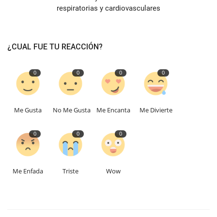
respiratorias y cardiovasculares
¿CUAL FUE TU REACCIÓN?
0
0
0
0
Me Gusta
No Me Gusta
Me Encanta
Me Divierte
0
0
0
Me Enfada
Triste
Wow