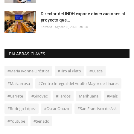
Director del INDH expone observaciones al
proyecto que...
Editora
Agosto 6, 2026
50
PALABRAS CLAVES
#María Ivonne Oróstica
#Tiro al Plato
#Cueca
#Malvarrosa
#Centro Integral del Adulto Mayor de Linares
#Carrete
#Sinovac
#Fardos
Marihuana
#Maíz
#Rodrigo López
#Oscar Opazo
#San Francisco de Asís
#Youtube
#Senado