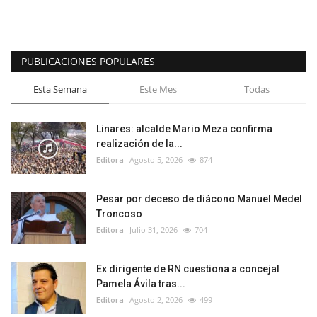
PUBLICACIONES POPULARES
Esta Semana
Este Mes
Todas
Linares: alcalde Mario Meza confirma
realización de la...
Editora
Agosto 5, 2026
874
Pesar por deceso de diácono Manuel Medel
Troncoso
Editora
Julio 31, 2026
704
Ex dirigente de RN cuestiona a concejal
Pamela Ávila tras...
Editora
Agosto 2, 2026
499