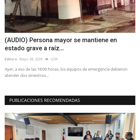
(AUDIO) Persona mayor se mantiene en
B
estado grave a raíz...
B
Editora
Mayo 28, 2026
1234
Ed
Ayer, a eso de las 18:00 horas, los equipos de emergencia debieron
La
atender dos siniestros...
es
PUBLICACIONES RECOMENDADAS