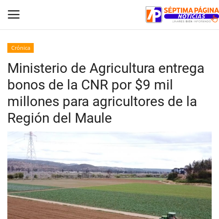
Crónica
Ministerio de Agricultura entrega
Inicio
bonos de la CNR por $9 mil
Crónica
millones para agricultores de la
Región del Maule
Policial
Tribunales
Deporte
Política
Espectáculos