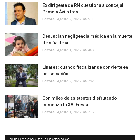
Ex dirigente de RN cuestiona a concejal
Pamela Ávila tras...
Editora
Agosto 2, 2026
511
Denuncian negligencia médica en la muerte
de niña de un...
Editora
Agosto 1, 2026
463
Linares: cuando fiscalizar se convierte en
persecución
Editora
Agosto 2, 2026
292
Con miles de asistentes disfrutando
comenzó la XVI Fiesta...
Editora
Agosto 1, 2026
216
PUBLICACIONES ALEATORIAS