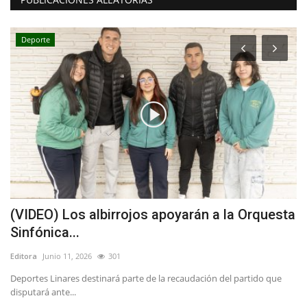
Deporte
r
(VIDEO) Los albirrojos apoyarán a la Orquesta
“
Sinfónica...
o
Editora
Junio 11, 2026
301
Ed
a
Deportes Linares destinará parte de la recaudación del partido que
Ba
disputará ante...
el