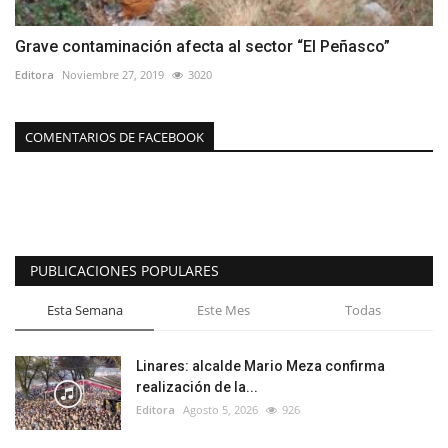
Grave contaminación afecta al sector “El Peñasco”
Editora
Noviembre 27, 2019
3020
COMENTARIOS DE FACEBOOK
PUBLICACIONES POPULARES
Esta Semana
Este Mes
Todas
Linares: alcalde Mario Meza confirma
realización de la...
Editora
Agosto 5, 2026
926