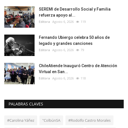
SEREMI de Desarrollo Social y Familia
refuerza apoyo al...
Editora
Agosto 6, 2026
119
Fernando Ubiergo celebra 50 años de
legado y grandes canciones
Editora
Agosto 6, 2026
79
ChileAtiende Inauguró Centro de Atención
Virtual en San...
Editora
Agosto 6, 2026
118
PALABRAS CLAVES
#Carolina Yáñez
"ColbúnSA
#Rodolfo Castro Morales