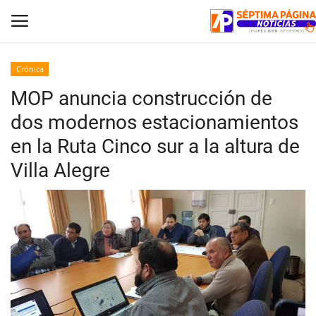
Crónica
MOP anuncia construcción de
Inicio
dos modernos estacionamientos
Crónica
en la Ruta Cinco sur a la altura de
Villa Alegre
Policial
Tribunales
Deporte
Política
Espectáculos