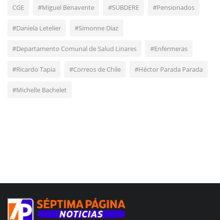
CGE
#Miguel Benavente
#SUBDERE
#Pensionados
#Daniela Letelier
#Simonne Díaz
#Departamento Comunal de Salud Linares
#Enfermeras
#Ricardo Tapia
#Correos de Chile
#Héctor Parada Parada
#Michelle Bachelet