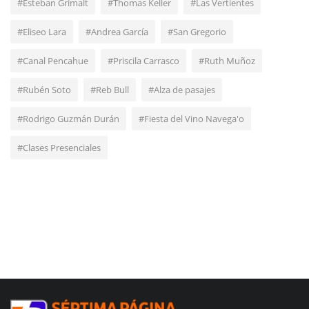
#Esteban Grimalt
#Thomas Keller
#Las Vertientes
#Eliseo Lara
#Andrea García
#San Gregorio
#Canal Pencahue
#Priscila Carrasco
#Ruth Muñoz
#Rubén Soto
#Reb Bull
#Alza de pasajes
#Rodrigo Guzmán Durán
#Fiesta del Vino Navega'o
#Clases Presenciales