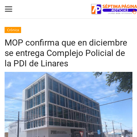
Crónica
MOP confirma que en diciembre
Inicio
se entrega Complejo Policial de
Crónica
la PDI de Linares
Policial
Tribunales
Deporte
Política
Espectáculos