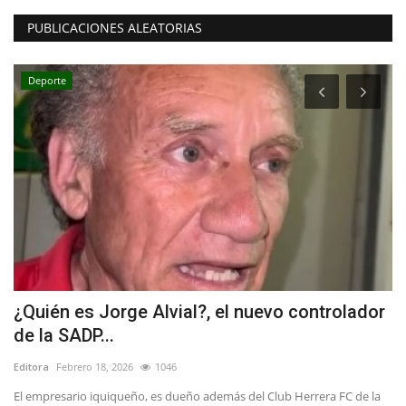
PUBLICACIONES ALEATORIAS
Deporte
a
¿Quién es Jorge Alvial?, el nuevo controlador
T
de la SADP...
C
Editora
Febrero 18, 2026
1046
Ed
do
El empresario iquiqueño, es dueño además del Club Herrera FC de la