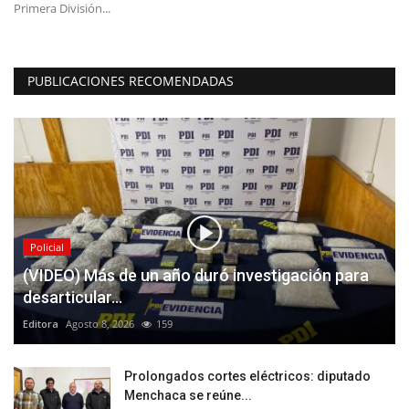
Primera División...
PUBLICACIONES RECOMENDADAS
Policial
(VIDEO) Más de un año duró investigación para
desarticular...
Editora
Agosto 8, 2026
159
Prolongados cortes eléctricos: diputado
Menchaca se reúne...