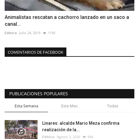
Animalistas rescatan a cachorro lanzado en un saco a
canal...
Editora
Julio 24, 2019
1156
COMENTARIOS DE FACEBOOK
PUBLICACIONES POPULARES
Esta Semana
Este Mes
Todas
Linares: alcalde Mario Meza confirma
realización de la...
Editora
Agosto 5, 2026
944