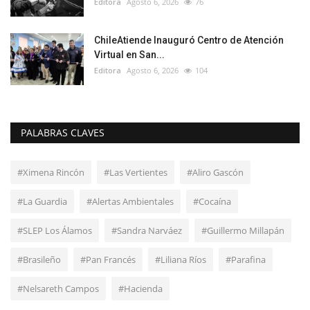
Editora
Agosto 6, 2026
76
ChileAtiende Inauguró Centro de Atención
Virtual en San...
Editora
Agosto 6, 2026
104
PALABRAS CLAVES
#Ximena Rincón
#Las Vertientes
#Aliro Gascón
#La Guardia
#Alertas Ambientales
#Cocaína
#SLEP Los Álamos
#Sandra Narváez
#Guillermo Millapán
#Brasileño
#Pan Francés
#Liliana Ríos
#Parafina
#Nelsareth Campos
#Hacienda