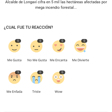
Alcalde de Longaví cifra en 5 mil las hectáreas afectadas por
mega incendio forestal...
¿CUAL FUE TU REACCIÓN?
0
0
0
0
Me Gusta
No Me Gusta
Me Encanta
Me Divierte
3
0
0
Me Enfada
Triste
Wow