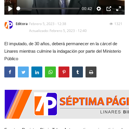
00:42
Play
Settings
PIP
Enter
fulls
Editora
Febrero 5, 2023 - 12:38
1321
Actualizado: Febrero 5, 2023 - 12:40
El imputado, de 30 años, deberá permanecer en la cárcel de
Linares mientras culmine la indagación por parte del Ministerio
Público