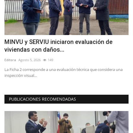
a
MINVU y SERVIU iniciaron evaluación de
L
viviendas con daños...
r
Editora
Agosto 5, 2026
149
Ed
e
La Ficha 2 corresponde a una evaluación técnica que considera una
El
inspección visual...
ap
PUBLICACIONES RECOMENDADAS