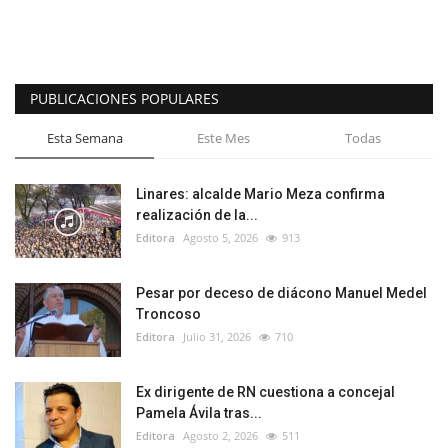
PUBLICACIONES POPULARES
Esta Semana
Este Mes
Todas
Linares: alcalde Mario Meza confirma
realización de la...
Editora
Agosto 5, 2026
913
Pesar por deceso de diácono Manuel Medel
Troncoso
Editora
Julio 31, 2026
710
Ex dirigente de RN cuestiona a concejal
Pamela Ávila tras...
Editora
Agosto 2, 2026
511