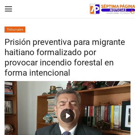
Tribunales
Prisión preventiva para migrante
Inicio
haitiano formalizado por
Crónica
provocar incendio forestal en
forma intencional
Policial
Tribunales
Deporte
Política
Play
Espectáculos