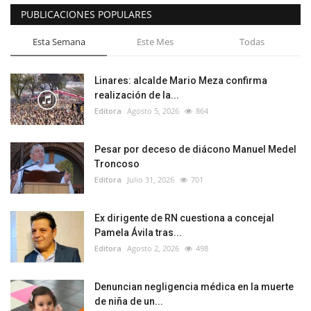
PUBLICACIONES POPULARES
Esta Semana
Este Mes
Todas
Linares: alcalde Mario Meza confirma
realización de la...
Editora
Agosto 5, 2026
864
Pesar por deceso de diácono Manuel Medel
Troncoso
Editora
Julio 31, 2026
701
Ex dirigente de RN cuestiona a concejal
Pamela Ávila tras...
Editora
Agosto 2, 2026
498
Denuncian negligencia médica en la muerte
de niña de un...