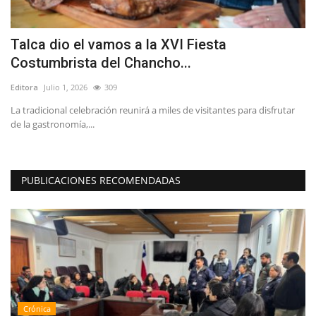
Talca dio el vamos a la XVI Fiesta
L
Costumbrista del Chancho...
M
Editora
Julio 1, 2026
309
Ed
La tradicional celebración reunirá a miles de visitantes para disfrutar
Lo
de la gastronomía,...
ca
PUBLICACIONES RECOMENDADAS
Crónica