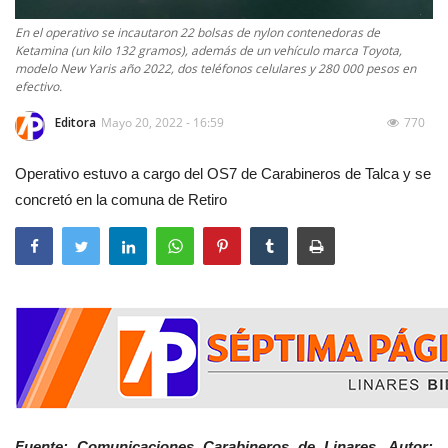
En el operativo se incautaron 22 bolsas de nylon contenedoras de
Ketamina (un kilo 132 gramos), además de un vehículo marca Toyota,
modelo New Yaris año 2022, dos teléfonos celulares y 280 000 pesos en
efectivo.
Editora
Mayo 20, 2022 - 16:59
770
Operativo estuvo a cargo del OS7 de Carabineros de Talca y se
concretó en la comuna de Retiro
Fuente: Comunicaciones Carabineros de Linares. Autor: