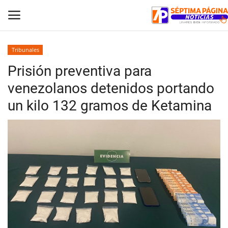
Tribunales
Prisión preventiva para
Inicio
venezolanos detenidos portando
Crónica
un kilo 132 gramos de Ketamina
Policial
Tribunales
Deporte
Política
Espectáculos