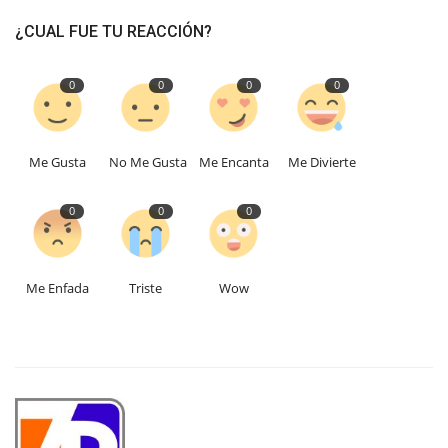
¿CUAL FUE TU REACCIÓN?
0
0
0
0
Me Gusta
No Me Gusta
Me Encanta
Me Divierte
0
0
0
Me Enfada
Triste
Wow