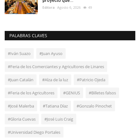
proyecto que...
Editora
Agosto 6, 2026
49
PALABRAS CLAVES
#Iván Suazo
#Juan Ayuso
#Feria de los Comerciantes y Agricultores de Linares
#Juan Catalán
#Alza de la luz
#Patricio Ojeda
#Feria de los Agricultores
#GENIUS
#Billetes falsos
#José Malerba
#Tatiana Díaz
#Gonzalo Pinochet
#Gloria Cuevas
#José Luis Craig
#Universidad Diego Portales