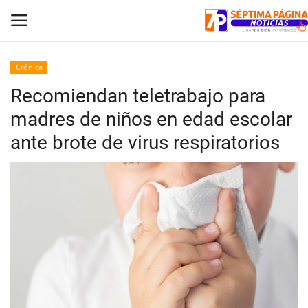
Crónica
Recomiendan teletrabajo para
Inicio
madres de niños en edad escolar
Crónica
ante brote de virus respiratorios
Policial
Tribunales
Deporte
Política
Espectáculos