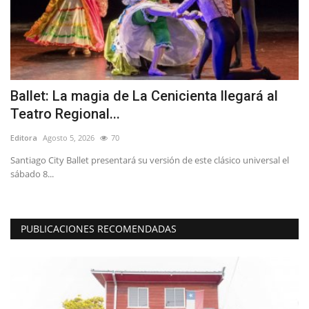
Ballet: La magia de La Cenicienta llegará al
M
Teatro Regional...
t
Editora
Agosto 5, 2026
70
Ed
Santiago City Ballet presentará su versión de este clásico universal el
La
sábado 8...
ta
PUBLICACIONES RECOMENDADAS