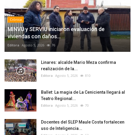
Crónica
MINVU y SERVIU iniciaron evaluación de
viviendas con daños...
Editora
Agosto 5, 2026
76
Linares: alcalde Mario Meza confirma
realización de la...
Editora
Agosto 5, 2026
810
Ballet: La magia de La Cenicienta llegará al
Teatro Regional...
Editora
Agosto 5, 2026
70
Docentes del SLEP Maule Costa fortalecen
uso de Inteligencia...