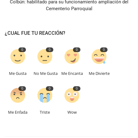
Colbún: habilitado para su funcionamiento ampliación del
Cementerio Parroquial
¿CUAL FUE TU REACCIÓN?
0
0
0
0
Me Gusta
No Me Gusta
Me Encanta
Me Divierte
0
0
0
Me Enfada
Triste
Wow