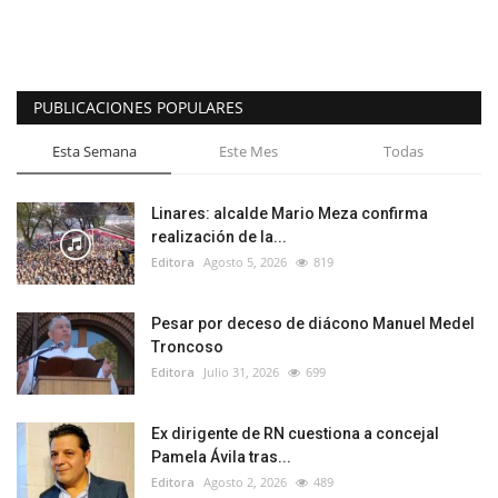
PUBLICACIONES POPULARES
Esta Semana
Este Mes
Todas
Linares: alcalde Mario Meza confirma
realización de la...
Editora
Agosto 5, 2026
819
Pesar por deceso de diácono Manuel Medel
Troncoso
Editora
Julio 31, 2026
699
Ex dirigente de RN cuestiona a concejal
Pamela Ávila tras...
Editora
Agosto 2, 2026
489