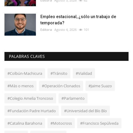
Editora
Agosto 5, 2026
62
Empleo estacional, ¿sólo un trabajo de
temporada?
Editora
Agosto 4, 2026
101
PALABRAS CLAVES
#Colbún-Machicura
#Tránsito
#Vialidad
#Más o menos
#Operación Clonados
#Jaime Suazo
#Colegio Amelia Troncoso
#Parlamento
#Fundación Padre Hurtado
#Universidad del Bío Bío
#Catalina Barahona
#Motocross
#Francisco Sepúlveda