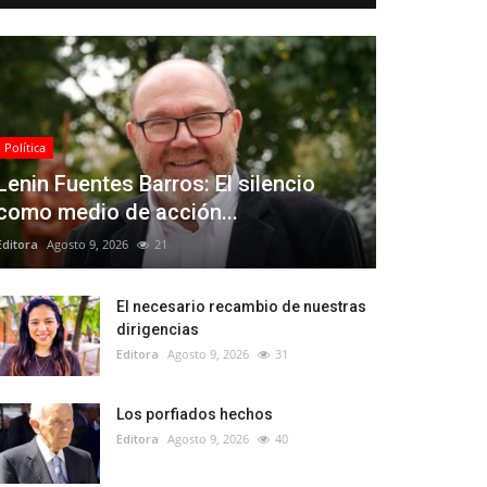
Política
Lenin Fuentes Barros: El silencio
como medio de acción...
Editora
Agosto 9, 2026
21
El necesario recambio de nuestras
dirigencias
Editora
Agosto 9, 2026
31
Los porfiados hechos
Editora
Agosto 9, 2026
40