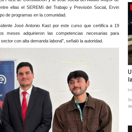
entre ellas el SEREMI del Trabajo y Previsión Social, Ervin
Tribunales
 tipo de programas en la comunidad.
dente José Antonio Kast por este curso que certifica a 19
dos meses adquirieron las competencias necesarias para
sector con alta demanda laboral”, señaló la autoridad.
Longaví: condenan a 16 años de cárcel
U
a sujeto por delitos...
I
Editora
Abril 21, 2026
581
Ed
ta mañana en
Los hechos se remontan al mes de octubre de 2024
SI
de