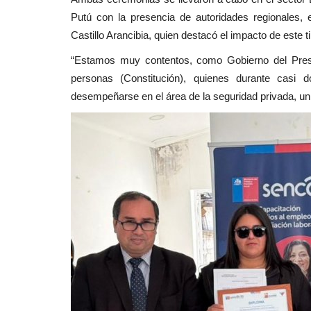
Putú con la presencia de autoridades regionales, 
Policial
Castillo Arancibia, quien destacó el impacto de este
“Estamos muy contentos, como Gobierno del Presi
personas (Constitución), quienes durante casi 
desempeñarse en el área de la seguridad privada, un 
Linares: ciclista muere tras ser
atropellado en el peligroso...
Editora
Junio 9, 2026
1281
Los hechos originados a eso de las 08:15 de es
el cruce Las Vertientes,...