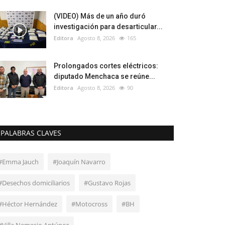
(VIDEO) Más de un año duró
investigación para desarticular...
Editora
Agosto 8, 2026
165
Prolongados cortes eléctricos:
diputado Menchaca se reúne...
Editora
Agosto 8, 2026
90
PALABRAS CLAVES
#Emma Jauch
#Joaquín Navarro
#Desechos domiciliarios
#Gustavo Rojas
#Héctor Hernández
#Motocross
#BH