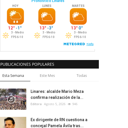
PUBLICACIONES POPULARES
Esta Semana
Este Mes
Todas
Linares: alcalde Mario Meza
confirma realización de la...
Editora
Agosto 5, 2026
946
Ex dirigente de RN cuestiona a
concejal Pamela Ávila tras...