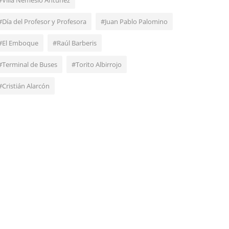
#Villa Nemesio Antúnez
#Día del Profesor y Profesora
#Juan Pablo Palomino
#El Emboque
#Raúl Barberis
#Terminal de Buses
#Torito Albirrojo
#Cristián Alarcón