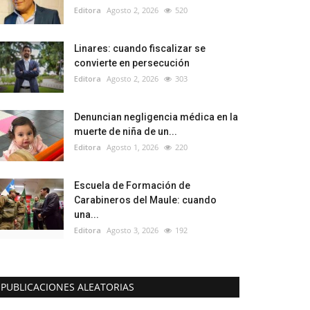
Editora
Agosto 2, 2026
520
Linares: cuando fiscalizar se
convierte en persecución
Editora
Agosto 2, 2026
303
Denuncian negligencia médica en la
muerte de niña de un...
Editora
Agosto 1, 2026
220
Escuela de Formación de
Carabineros del Maule: cuando
una...
Editora
Agosto 3, 2026
192
PUBLICACIONES ALEATORIAS