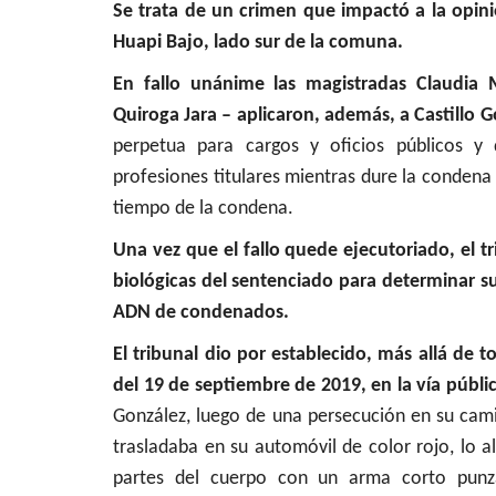
Se trata de un crimen que impactó a la opini
Política
Huapi Bajo, lado sur de la comuna.
En fallo unánime las magistradas Claudia 
Quiroga Jara – aplicaron, además, a Castillo G
perpetua para cargos y oficios públicos y d
profesiones titulares mientras dure la condena 
tiempo de la condena.
Una vez que el fallo quede ejecutoriado, el 
Tensión en el PS: Vodanovic d
biológicas del sentenciado para determinar su 
a Cicardini y descartó...
ADN de condenados.
Editora
Julio 8, 2026
240
El tribunal dio por establecido, más allá de 
del 19 de septiembre de 2019, en la vía públic
González, luego de una persecución en su ca
trasladaba en su automóvil de color rojo, lo a
partes del cuerpo con un arma corto punz