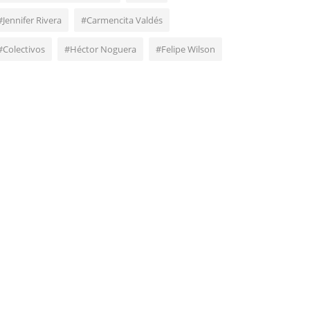
#Jennifer Rivera
#Carmencita Valdés
#Colectivos
#Héctor Noguera
#Felipe Wilson