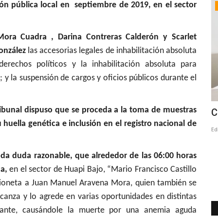
ón pública local en septiembre de 2019, en el sector
Policial
Mora Cuadra , Darina Contreras Calderón y Scarlet
onzález
las accesorias legales de inhabilitación absoluta
erechos políticos y la inhabilitación absoluta para
; y la suspensión de cargos y oficios públicos durante el
tribunal dispuso que se proceda a la toma de muestras
esmintió
(VIDEO) PDI desbarata red criminal
C
huella genética e inclusión en el registro nacional de
dedicada al contrabando...
Ed
Editora
Mayo 28, 2026
1305
toda duda razonable, que alrededor de las 06:00 horas
Gracias al procedimiento se incautan 60.218 cajetillas de
cigarrillos de contrabando,...
a,
en el sector de Huapi Bajo, “Mario Francisco Castillo
mioneta a Juan Manuel Aravena Mora, quien también se
lcanza y lo agrede en varias oportunidades en distintas
ante, causándole la muerte por una anemia aguda