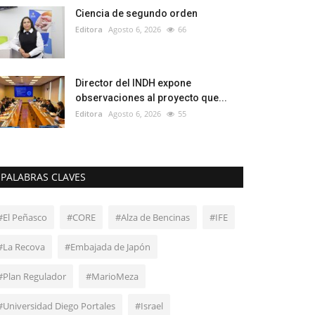
Ciencia de segundo orden
Editora
Agosto 6, 2026
66
Director del INDH expone
observaciones al proyecto que...
Editora
Agosto 6, 2026
55
PALABRAS CLAVES
#El Peñasco
#CORE
#Alza de Bencinas
#IFE
#La Recova
#Embajada de Japón
#Plan Regulador
#MarioMeza
#Universidad Diego Portales
#Israel