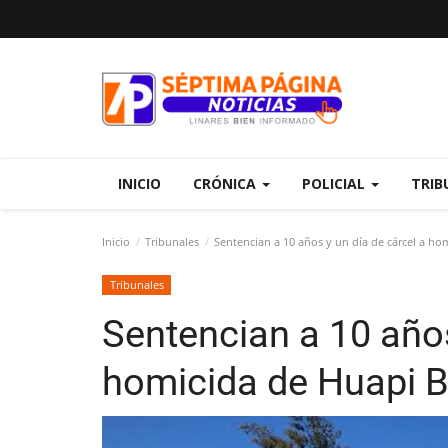
INICIO
CRÓNICA
POLICIAL
TRIB
Inicio
Tribunales
Sentencian a 10 años y un día de cárcel a ho
Tribunales
Sentencian a 10 años
homicida de Huapi B