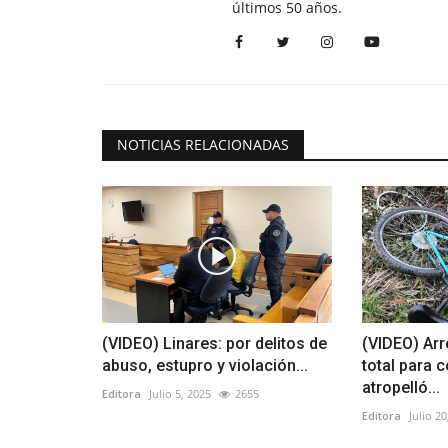
últimos 50 años.
NOTICIAS RELACIONADAS
(VIDEO) Linares: por delitos de
(VIDEO) Arr
abuso, estupro y violación...
total para 
atropelló...
Editora
Julio 5, 2025
2655
Editora
Julio 20