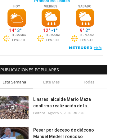
PUBLICACIONES POPULARES
Esta Semana
Este Mes
Todas
Linares: alcalde Mario Meza
confirma realización de la...
Editora
Agosto 5, 2026
876
Pesar por deceso de diácono
Manuel Medel Troncoso