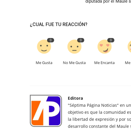
diputada por el Maule s
¿CUAL FUE TU REACCIÓN?
0
0
0
Me Gusta
No Me Gusta
Me Encanta
Me 
Editora
"Séptima Página Noticias" en u
objetivo es que la comunidad es
la libertad de expresión y por s
desarrollo constante del Maule 