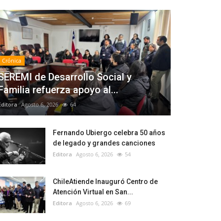
Crónica
SEREMI de Desarrollo Social y
Familia refuerza apoyo al...
Editora
Agosto 6, 2026
64
Fernando Ubiergo celebra 50 años
de legado y grandes canciones
Editora
Agosto 6, 2026
54
ChileAtiende Inauguró Centro de
Atención Virtual en San...
Editora
Agosto 6, 2026
69