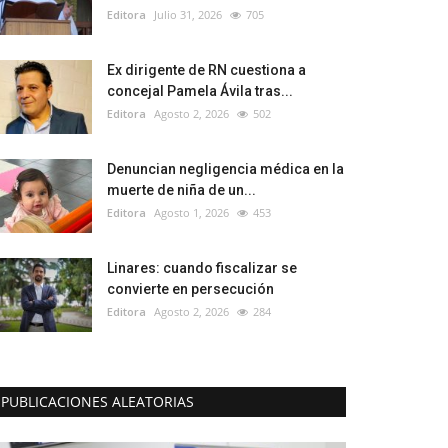
Editora
Julio 31, 2026
705
Ex dirigente de RN cuestiona a
concejal Pamela Ávila tras...
Editora
Agosto 2, 2026
502
Denuncian negligencia médica en la
muerte de niña de un...
Editora
Agosto 1, 2026
453
Linares: cuando fiscalizar se
convierte en persecución
Editora
Agosto 2, 2026
284
PUBLICACIONES ALEATORIAS