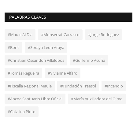
PALABRAS CLAVES
#Maule Al Día
#Monserrat Carrasco
#Jorge Rodríguez
#Boric
#Soraya León Araya
#Christian Ossandón Villalobos
#Guillermo Acuña
#Tomás Regueira
#Vivianne Alfaro
#Fiscalía Regional Maule
#Fundación Traesol
#Incendio
#Ancoa Santuario Libre Oficial
#María Auxiliadora del Olmo
#Catalina Pinto