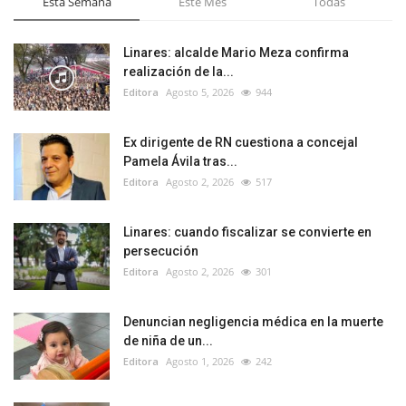
Esta Semana
Este Mes
Todas
Linares: alcalde Mario Meza confirma
realización de la...
Editora
Agosto 5, 2026
944
Ex dirigente de RN cuestiona a concejal
Pamela Ávila tras...
Editora
Agosto 2, 2026
517
Linares: cuando fiscalizar se convierte en
persecución
Editora
Agosto 2, 2026
301
Denuncian negligencia médica en la muerte
de niña de un...
Editora
Agosto 1, 2026
242