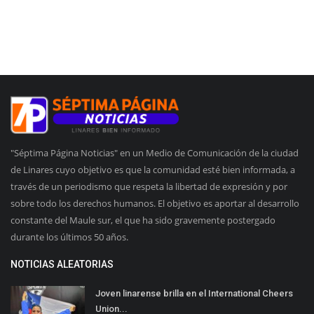
"Séptima Página Noticias" en un Medio de Comunicación de la ciudad
de Linares cuyo objetivo es que la comunidad esté bien informada, a
través de un periodismo que respeta la libertad de expresión y por
sobre todo los derechos humanos. El objetivo es aportar al desarrollo
constante del Maule sur, el que ha sido gravemente postergado
durante los últimos 50 años.
NOTICIAS ALEATORIAS
Joven linarense brilla en el International Cheers
Union...