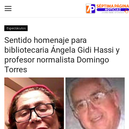
Espectáculos
Sentido homenaje para
Inicio
bibliotecaria Ángela Gidi Hassi y
Crónica
profesor normalista Domingo
Torres
Policial
Tribunales
Deporte
Política
Espectáculos