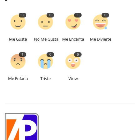
0
0
1
0
Me Gusta
No Me Gusta
Me Encanta
Me Divierte
1
0
0
Me Enfada
Triste
Wow