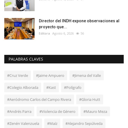
Director del INDH expone observaciones al
proyecto que...
Editora
Agosto 6, 2026
56
PALABRAS CLAVES
#Cruz Verde
#Jaime Ampuero
#Jimena del Valle
#Colegio Alborada
#Kast
#Polígrafo
#Aeródromo Carlos del Campo Rivera
#Gloria Hutt
#Andrés Parra
#Violencia de Género
#Mauro Meza
#Zenén Valenzuela
#Maíz
#Alejandro Sepúlveda