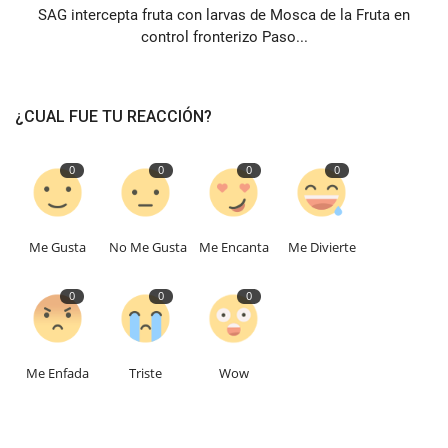
SAG intercepta fruta con larvas de Mosca de la Fruta en
control fronterizo Paso...
¿CUAL FUE TU REACCIÓN?
0
0
0
0
Me Gusta
No Me Gusta
Me Encanta
Me Divierte
0
0
0
Me Enfada
Triste
Wow