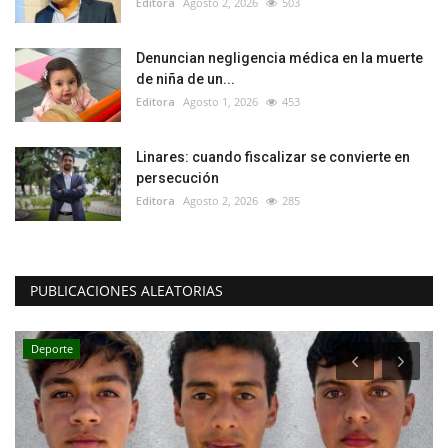
Editora
Agosto 2, 2026
503
Denuncian negligencia médica en la muerte
de niña de un...
Editora
Agosto 1, 2026
453
Linares: cuando fiscalizar se convierte en
persecución
Editora
Agosto 2, 2026
285
PUBLICACIONES ALEATORIAS
Deporte