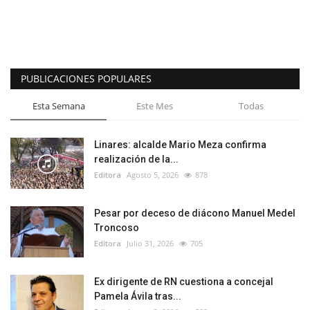
PUBLICACIONES POPULARES
Esta Semana
Este Mes
Todas
Linares: alcalde Mario Meza confirma
realización de la...
Editora
Agosto 5, 2026
878
Pesar por deceso de diácono Manuel Medel
Troncoso
Editora
Julio 31, 2026
705
Ex dirigente de RN cuestiona a concejal
Pamela Ávila tras...