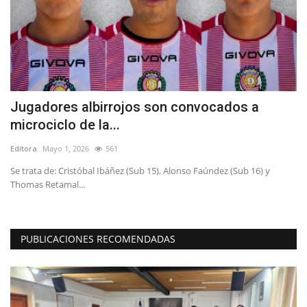
Jugadores albirrojos son convocados a
V
microciclo de la...
p
Editora
Mayo 1, 2026
561
Ed
n
Se trata de: Cristóbal Ibáñez (Sub 15), Alonso Faúndez (Sub 16) y
Lo
Thomas Retamal...
de
PUBLICACIONES RECOMENDADAS