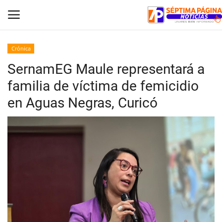
Crónica
SernamEG Maule representará a
Inicio
familia de víctima de femicidio
Crónica
en Aguas Negras, Curicó
Policial
Tribunales
Deporte
Política
Espectáculos