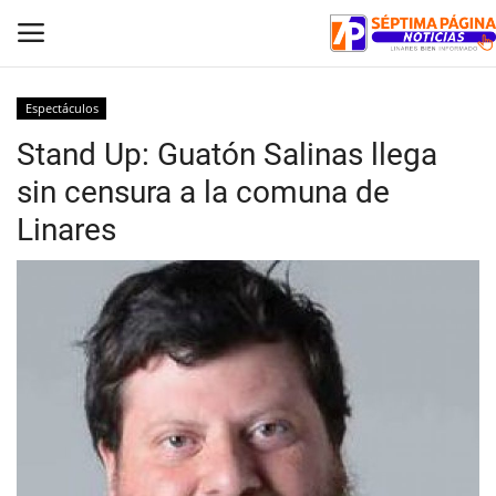
Espectáculos
Stand Up: Guatón Salinas llega
Inicio
sin censura a la comuna de
Crónica
Linares
Policial
Tribunales
Deporte
Política
Espectáculos