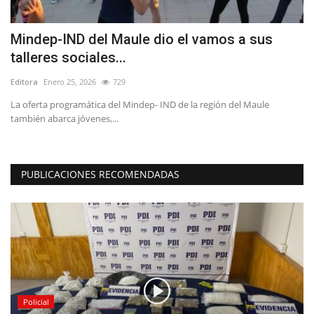
Mindep-IND del Maule dio el vamos a sus
F
talleres sociales...
n
Editora
Enero 25, 2026
729
Ed
La oferta programática del Mindep- IND de la región del Maule
Nu
también abarca jóvenes,...
Fe
PUBLICACIONES RECOMENDADAS
Policial