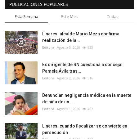
PUBLICACIONES POPULARES
Esta Semana
Este Mes
Todas
Linares: alcalde Mario Meza confirma
realización de la...
Editora
Agosto 5, 2026
935
Ex dirigente de RN cuestiona a concejal
Pamela Ávila tras...
Editora
Agosto 2, 2026
516
Denuncian negligencia médica en la muerte
de niña de un...
Editora
Agosto 1, 2026
467
Linares: cuando fiscalizar se convierte en
persecución