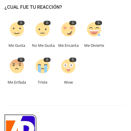
¿CUAL FUE TU REACCIÓN?
0
0
0
0
Me Gusta
No Me Gusta
Me Encanta
Me Divierte
0
0
0
Me Enfada
Triste
Wow