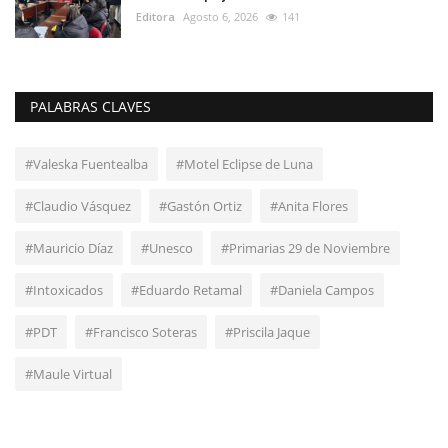
Editora
Agosto 6, 2026
141
PALABRAS CLAVES
#Valeska Fuentealba
#Motel Eclipse de Luna
#Claudio Vásquez
#Gastón Ortiz
#Anita Flores
#Mauricio Díaz
#Unesco
#Primarias 29 de Noviembre
#Intoxicados
#Eduardo Retamal
#Daniela Campos
#PDT
#Francisco Soteras
#Priscila Jaque
#Maule Virtual