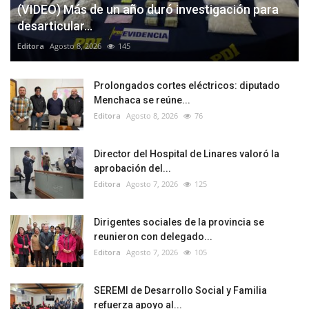
(VIDEO) Más de un año duró investigación para
desarticular...
Editora
Agosto 8, 2026
145
Prolongados cortes eléctricos: diputado
Menchaca se reúne...
Editora
Agosto 8, 2026
76
Director del Hospital de Linares valoró la
aprobación del...
Editora
Agosto 7, 2026
125
Dirigentes sociales de la provincia se
reunieron con delegado...
Editora
Agosto 7, 2026
105
SEREMI de Desarrollo Social y Familia
refuerza apoyo al...