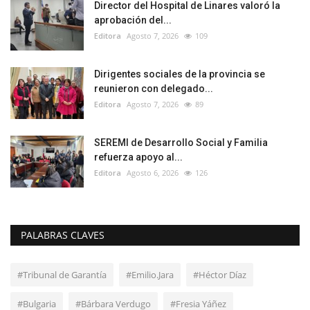
Director del Hospital de Linares valoró la
aprobación del...
Editora
Agosto 7, 2026
109
Dirigentes sociales de la provincia se
reunieron con delegado...
Editora
Agosto 7, 2026
89
SEREMI de Desarrollo Social y Familia
refuerza apoyo al...
Editora
Agosto 6, 2026
126
PALABRAS CLAVES
#Tribunal de Garantía
#Emilio.Jara
#Héctor Díaz
#Bulgaria
#Bárbara Verdugo
#Fresia Yáñez