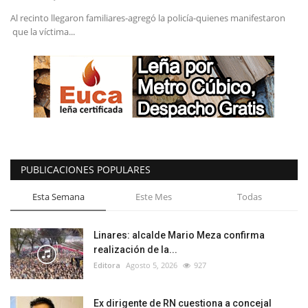
Al recinto llegaron familiares-agregó la policía-quienes manifestaron
que la víctima...
PUBLICACIONES POPULARES
Esta Semana
Este Mes
Todas
Linares: alcalde Mario Meza confirma
realización de la...
Editora
Agosto 5, 2026
927
Ex dirigente de RN cuestiona a concejal