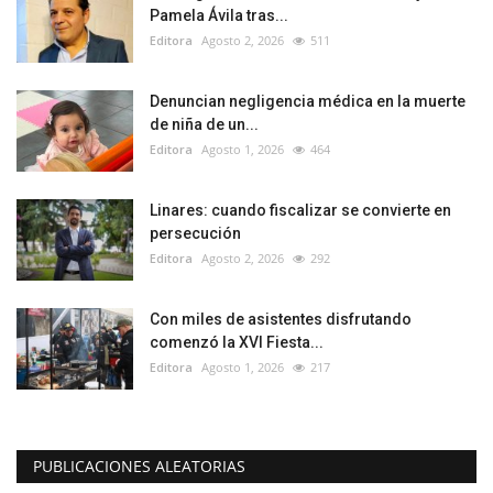
Pamela Ávila tras...
Editora
Agosto 2, 2026
511
Denuncian negligencia médica en la muerte
de niña de un...
Editora
Agosto 1, 2026
464
Linares: cuando fiscalizar se convierte en
persecución
Editora
Agosto 2, 2026
292
Con miles de asistentes disfrutando
comenzó la XVI Fiesta...
Editora
Agosto 1, 2026
217
PUBLICACIONES ALEATORIAS