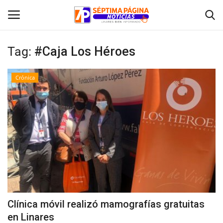
Tag:
#Caja Los Héroes
Inicio
Crónica
Crónica
Policial
Tribunales
Deporte
Política
Clínica móvil realizó mamografías gratuitas
en Linares
Espectáculos