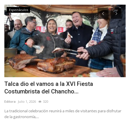
Espectáculos
Talca dio el vamos a la XVI Fiesta
L
Costumbrista del Chancho...
M
Editora
Julio 1, 2026
320
Ed
La tradicional celebración reunirá a miles de visitantes para disfrutar
Lo
de la gastronomía,...
ca