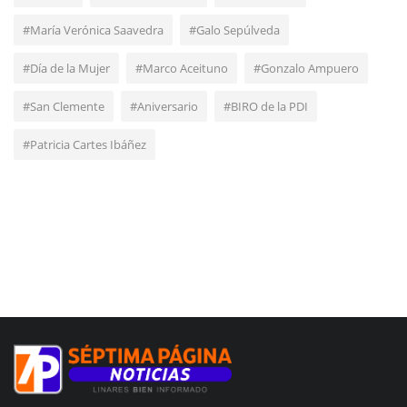
#María Verónica Saavedra
#Galo Sepúlveda
#Día de la Mujer
#Marco Aceituno
#Gonzalo Ampuero
#San Clemente
#Aniversario
#BIRO de la PDI
#Patricia Cartes Ibáñez