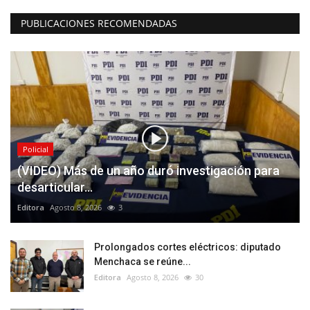
PUBLICACIONES RECOMENDADAS
Policial
(VIDEO) Más de un año duró investigación para
desarticular...
Editora
Agosto 8, 2026
3
Prolongados cortes eléctricos: diputado
Menchaca se reúne...
Editora
Agosto 8, 2026
30