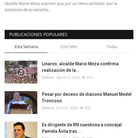
Alcalde Mario Meza expresó que por un tema sanitario- por la
presencia de la variante...
PUBLICACIONES POPULARES
Esta Semana
Este Mes
Todas
Linares: alcalde Mario Meza confirma
realización de la...
Editora
Agosto 5, 2026
823
Pesar por deceso de diácono Manuel Medel
Troncoso
Editora
Julio 31, 2026
699
Ex dirigente de RN cuestiona a concejal
Pamela Ávila tras...