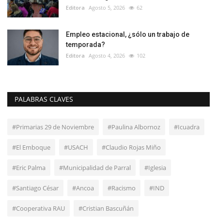
Editora
Agosto 5, 2026
62
Empleo estacional, ¿sólo un trabajo de
temporada?
Editora
Agosto 4, 2026
102
PALABRAS CLAVES
#Primarias 29 de Noviembre
#Paulina Albornoz
#Icuadra
#El Emboque
#USACH
#Claudio Rojas Miño
#Eric Palma
#Municipalidad de Parral
#Iglesia
#Santiago César
#Ancoa
#Racismo
#IND
#Cooperativa RAU
#Cristian Bascuñán