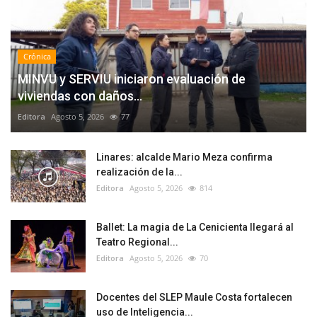
Crónica
MINVU y SERVIU iniciaron evaluación de
viviendas con daños...
Editora
Agosto 5, 2026
77
Linares: alcalde Mario Meza confirma
realización de la...
Editora
Agosto 5, 2026
814
Ballet: La magia de La Cenicienta llegará al
Teatro Regional...
Editora
Agosto 5, 2026
70
Docentes del SLEP Maule Costa fortalecen
uso de Inteligencia...