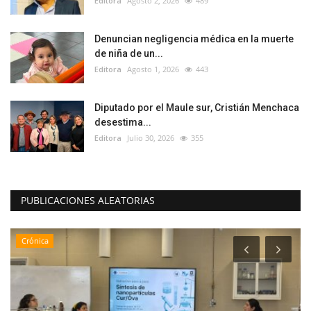
Editora
Agosto 2, 2026
489
Denuncian negligencia médica en la muerte
de niña de un...
Editora
Agosto 1, 2026
443
Diputado por el Maule sur, Cristián Menchaca
desestima...
Editora
Julio 30, 2026
355
PUBLICACIONES ALEATORIAS
Crónica