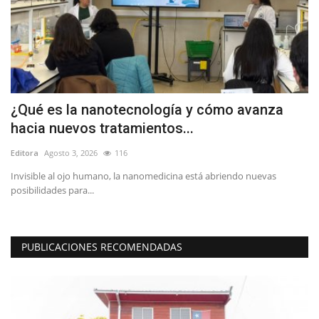
a
¿Qué es la nanotecnología y cómo avanza
D
hacia nuevos tratamientos...
u
Editora
Agosto 3, 2026
116
Ed
Invisible al ojo humano, la nanomedicina está abriendo nuevas
La
posibilidades para...
de
PUBLICACIONES RECOMENDADAS