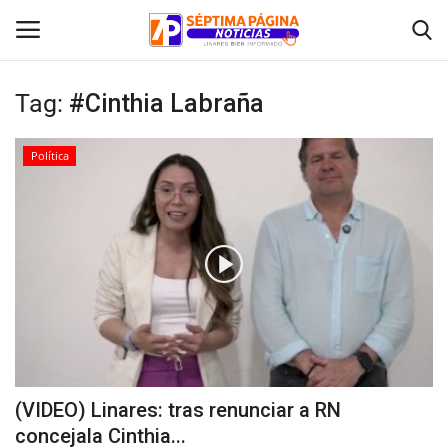
Tag:
#Cinthia Labraña
Inicio
Política
Crónica
Policial
Tribunales
Deporte
Política
(VIDEO) Linares: tras renunciar a RN
concejala Cinthia...
Espectáculos