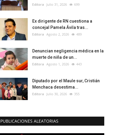
Editora
Julio 31, 2026
699
Ex dirigente de RN cuestiona a
concejal Pamela Ávila tras...
Editora
Agosto 2, 2026
489
Denuncian negligencia médica en la
muerte de niña de un...
Editora
Agosto 1, 2026
443
Diputado por el Maule sur, Cristián
Menchaca desestima...
Editora
Julio 30, 2026
355
PUBLICACIONES ALEATORIAS