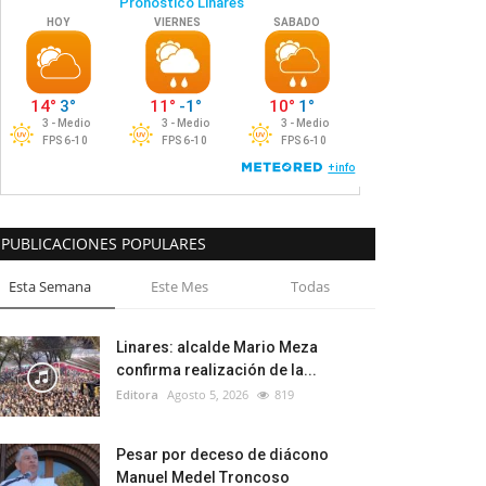
PUBLICACIONES POPULARES
Esta Semana
Este Mes
Todas
Linares: alcalde Mario Meza
confirma realización de la...
Editora
Agosto 5, 2026
819
Pesar por deceso de diácono
Manuel Medel Troncoso