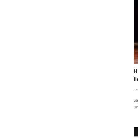
Deporte
Abiertas las inscripciones para Vuelta
B
Ciclista Maule Centro...
l
Editora
Diciembre 19, 2025
773
Ed
nza de la UC.
Considerada la carrera más importante del calendario
Sa
nacional rutero, la Vuelta...
un