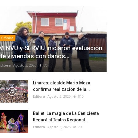
Crónica
MINVU y SERVIU iniciaron evaluación
de viviendas con daños...
Editora
Agosto 5, 2026
76
Linares: alcalde Mario Meza
confirma realización de la...
Editora
Agosto 5, 2026
810
Ballet: La magia de La Cenicienta
llegará al Teatro Regional...
Editora
Agosto 5, 2026
70