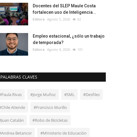
Docentes del SLEP Maule Costa
fortalecen uso de Inteligencia...
Editora
Agosto 5, 2026
62
Empleo estacional, ¿sólo un trabajo
de temporada?
Editora
Agosto 4, 2026
101
PALABRAS CLAVES
#Paula Rivas
#Jorge Muñoz
#SML
#Desfiles
#Chile Atiende
#Francisco Murillo
#Juan Catalán
#Robo de Bicicletas
#Andrea Betancor
#MInisterio de Educación