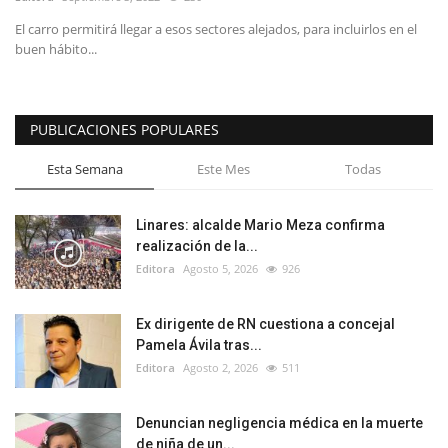
El carro permitirá llegar a esos sectores alejados, para incluirlos en el
buen hábito...
PUBLICACIONES POPULARES
Esta Semana
Este Mes
Todas
Linares: alcalde Mario Meza confirma
realización de la...
Editora
Agosto 5, 2026
926
Ex dirigente de RN cuestiona a concejal
Pamela Ávila tras...
Editora
Agosto 2, 2026
511
Denuncian negligencia médica en la muerte
de niña de un...