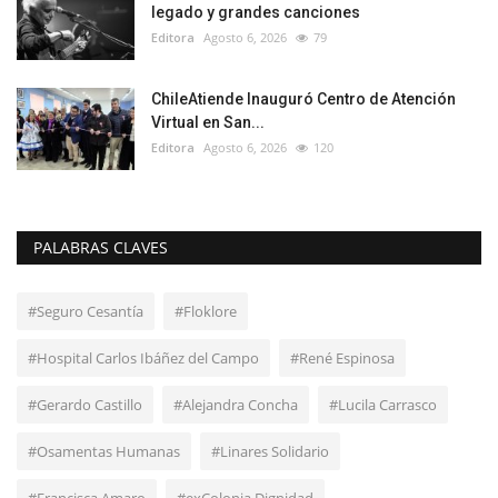
legado y grandes canciones
Editora
Agosto 6, 2026
79
ChileAtiende Inauguró Centro de Atención
Virtual en San...
Editora
Agosto 6, 2026
120
PALABRAS CLAVES
#Seguro Cesantía
#Floklore
#Hospital Carlos Ibáñez del Campo
#René Espinosa
#Gerardo Castillo
#Alejandra Concha
#Lucila Carrasco
#Osamentas Humanas
#Linares Solidario
#Francisca Amaro
#exColonia Dignidad