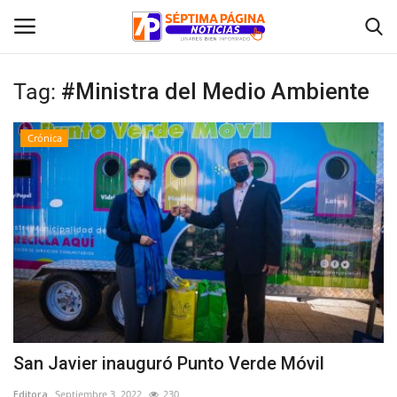
Tag:
#Ministra del Medio Ambiente
Inicio
Crónica
Crónica
Policial
Tribunales
Deporte
Política
San Javier inauguró Punto Verde Móvil
Espectáculos
Editora
Septiembre 3, 2022
230