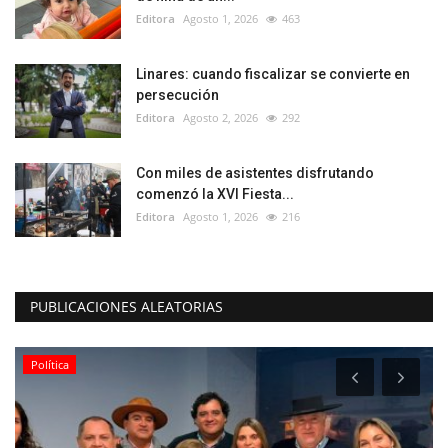
Editora
Agosto 1, 2026
463
Linares: cuando fiscalizar se convierte en
persecución
Editora
Agosto 2, 2026
292
Con miles de asistentes disfrutando
comenzó la XVI Fiesta...
Editora
Agosto 1, 2026
216
PUBLICACIONES ALEATORIAS
Política