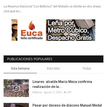
La Reserva Nacional “Los Bellotos” del Melado se divide en dos áreas:
una que es...
PUBLICACIONES POPULARES
Esta Semana
Este Mes
Todas
Linares: alcalde Mario Meza confirma
realización de la...
Editora
Agosto 5, 2026
901
Pesar por deceso de diácono Manuel Medel