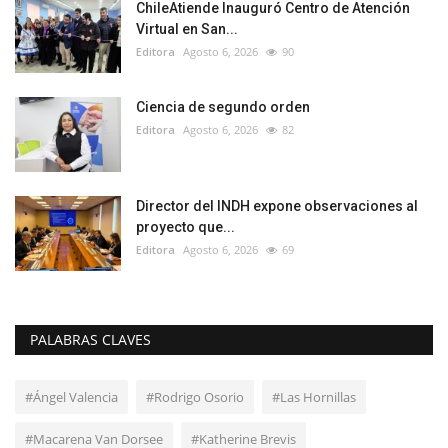
ChileAtiende Inauguró Centro de Atención
Virtual en San...
Editora
Agosto 6, 2026
90
Ciencia de segundo orden
Editora
Agosto 6, 2026
82
Director del INDH expone observaciones al
proyecto que...
Editora
Agosto 6, 2026
69
PALABRAS CLAVES
#Ángel Valencia
#Rodrigo Osorio
#Las Hornillas
#Macarena Van Dorsee
#Katherine Brevis