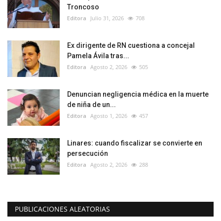
Troncoso
Editora
Julio 31, 2026
708
Ex dirigente de RN cuestiona a concejal
Pamela Ávila tras...
Editora
Agosto 2, 2026
505
Denuncian negligencia médica en la muerte
de niña de un...
Editora
Agosto 1, 2026
457
Linares: cuando fiscalizar se convierte en
persecución
Editora
Agosto 2, 2026
288
PUBLICACIONES ALEATORIAS