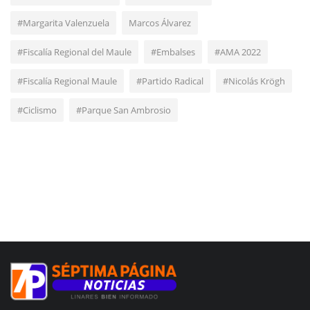
#Margarita Valenzuela
Marcos Álvarez
#Fiscalía Regional del Maule
#Embalses
#AMA 2022
#Fiscalía Regional Maule
#Partido Radical
#Nicolás Krögh
#Ciclismo
#Parque San Ambrosio