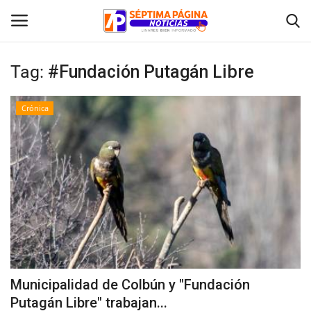
Tag:
#Fundación Putagán Libre
Inicio
Crónica
Crónica
Policial
Tribunales
Deporte
Política
Municipalidad de Colbún y "Fundación
Putagán Libre" trabajan...
Espectáculos