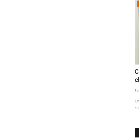
Tribunales
vocados
Corte de Apelaciones de Talca fija
C
audiencia para escuchar...
e
Editora
Julio 8, 2026
230
Ed
aúndez (Sub
Comienza el proceso para reemplazar al fiscal regional, Julio
Lo
Contardo
ca