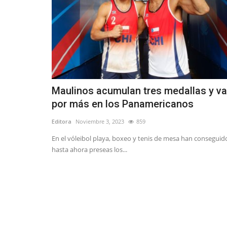
Maulinos acumulan tres medallas y v
por más en los Panamericanos
Editora
Noviembre 3, 2023
859
En el vóleibol playa, boxeo y tenis de mesa han conseguid
hasta ahora preseas los...