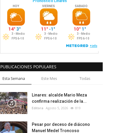
PUBLICACIONES POPULARES
Esta Semana
Este Mes
Todas
Linares: alcalde Mario Meza
confirma realización de la...
Editora
Agosto 5, 2026
819
Pesar por deceso de diácono
Manuel Medel Troncoso