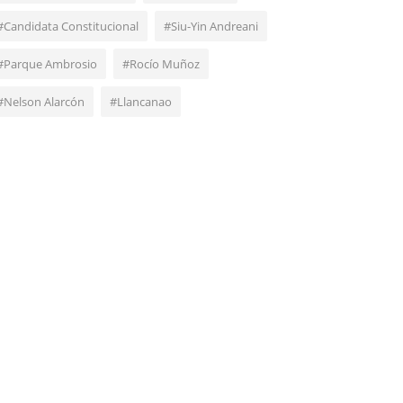
#Candidata Constitucional
#Siu-Yin Andreani
#Parque Ambrosio
#Rocío Muñoz
#Nelson Alarcón
#Llancanao