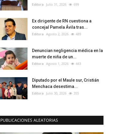
Editora
Julio 31, 2026
699
Ex dirigente de RN cuestiona a
concejal Pamela Ávila tras...
Editora
Agosto 2, 2026
489
Denuncian negligencia médica en la
muerte de niña de un...
Editora
Agosto 1, 2026
443
Diputado por el Maule sur, Cristián
Menchaca desestima...
Editora
Julio 30, 2026
355
PUBLICACIONES ALEATORIAS