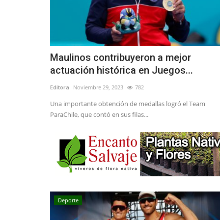
Maulinos contribuyeron a mejor
actuación histórica en Juegos...
Editora
Noviembre 29, 2023
782
Una importante obtención de medallas logró el Team
ParaChile, que contó en sus filas...
Deporte