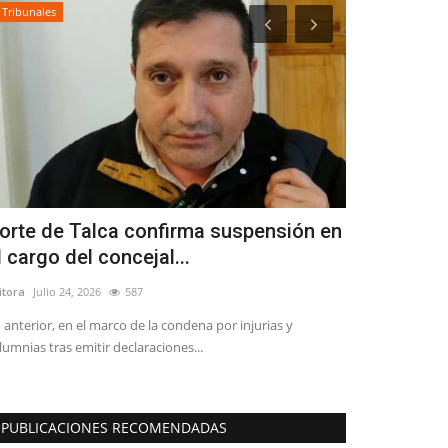
Tribunales
Espectáculos
orte de Talca confirma suspensión en
El clásico 
l cargo del concejal...
Muertos” lle
itora
Julio 24, 2026
587
Editora
Junio 2, 2
 anterior, en el marco de la condena por injurias y
La aclamada histo
lumnias tras emitir declaraciones...
de Tom Schulman 
PUBLICACIONES RECOMENDADAS