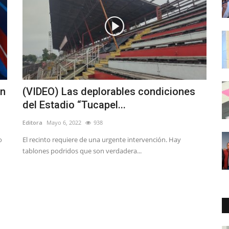
an
(VIDEO) Las deplorables condiciones
del Estadio “Tucapel...
Editora
Mayo 6, 2022
938
o
El recinto requiere de una urgente intervención. Hay
tablones podridos que son verdadera...