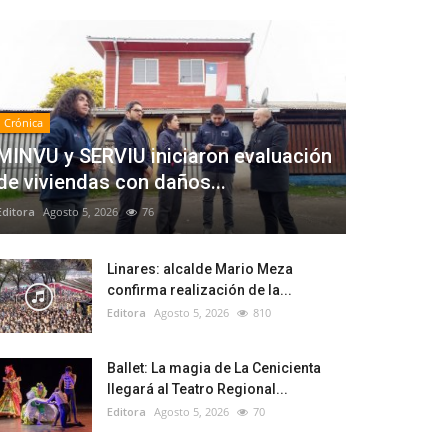
Crónica
MINVU y SERVIU iniciaron evaluación
de viviendas con daños...
Editora
Agosto 5, 2026
76
Linares: alcalde Mario Meza
confirma realización de la...
Editora
Agosto 5, 2026
810
Ballet: La magia de La Cenicienta
llegará al Teatro Regional...
Editora
Agosto 5, 2026
70