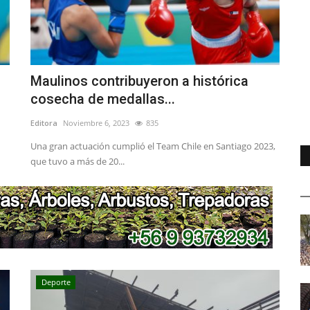
Maulinos contribuyeron a histórica
cosecha de medallas...
Editora
Noviembre 6, 2023
835
Una gran actuación cumplió el Team Chile en Santiago 2023,
que tuvo a más de 20...
Deporte