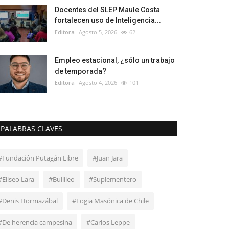
Docentes del SLEP Maule Costa
fortalecen uso de Inteligencia...
Editora
Agosto 5, 2026
62
Empleo estacional, ¿sólo un trabajo
de temporada?
Editora
Agosto 4, 2026
101
PALABRAS CLAVES
#Fundación Putagán Libre
#Juan Jara
#Eliseo Lara
#Bullileo
#Suplementero
#Denis Hormazábal
#Logia Masónica de Chile
#De herencia campesina
#Carlos Leppe