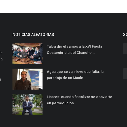
NOTICIAS ALEATORIAS
S
Talca dio el vamos a la XVI Fiesta
de
Costumbrista del Chancho...
té
Agua que se va, nieve que falta: la
paradoja de un Maule...
l
Linares: cuando fiscalizar se convierte
en persecución