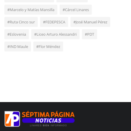
#Marcelo y Matías Mansilla
#Cárcel Linares
#Ruta Cinco sur
#FEDEPESCA
#José Manuel Pérez
#Eslovenia
#Liceo Arturo Alessandri
#PDT
#IND Maule
#Flor Méndez