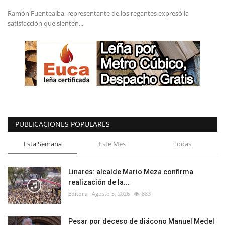
Ramón Fuentealba, representante de los regantes expresó la
satisfacción que sienten...
PUBLICACIONES POPULARES
Esta Semana
Este Mes
Todas
Linares: alcalde Mario Meza confirma
realización de la...
Editora
Agosto 5, 2026
883
Pesar por deceso de diácono Manuel Medel