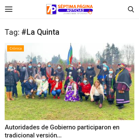
Tag:
#La Quinta
Inicio
Crónica
Crónica
Policial
Tribunales
Deporte
Política
Autoridades de Gobierno participaron en
tradicional versión...
Espectáculos