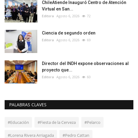
ChileAtiende Inauguró Centro de Atención
Virtual en San...
Editora
Agosto 6, 2026
72
Ciencia de segundo orden
Editora
Agosto 6, 2026
69
Director del INDH expone observaciones al
proyecto que...
Editora
Agosto 6, 2026
60
PALABRAS CLAVES
#Educación
#Fiesta de la Cerveza
#Pelarco
#Lorena Rivera Arriagada
#Pedro Cattan