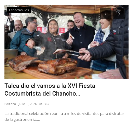
Espectáculos
Talca dio el vamos a la XVI Fiesta
(
Costumbrista del Chancho...
d
Editora
Julio 1, 2026
314
Ed
La tradicional celebración reunirá a miles de visitantes para disfrutar
En
de la gastronomía,...
Bi