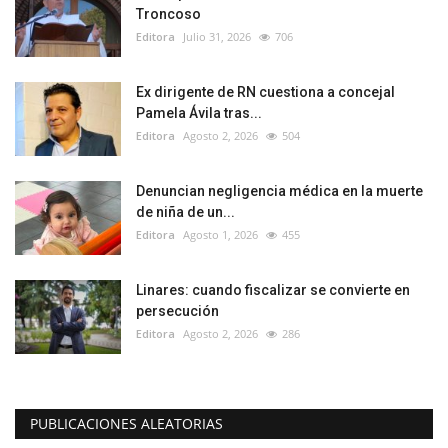
Troncoso
Editora
Julio 31, 2026
706
Ex dirigente de RN cuestiona a concejal
Pamela Ávila tras...
Editora
Agosto 2, 2026
504
Denuncian negligencia médica en la muerte
de niña de un...
Editora
Agosto 1, 2026
455
Linares: cuando fiscalizar se convierte en
persecución
Editora
Agosto 2, 2026
286
PUBLICACIONES ALEATORIAS