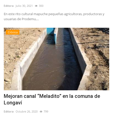
Editora
Julio 30, 2021
300
En este rito cultural mapuche pequeñas agricultoras, productoras y
usuarias de Prodemu,...
Crónica
Mejoran canal “Meladito” en la comuna de
Longaví
Editora
Octubre 26, 2020
799