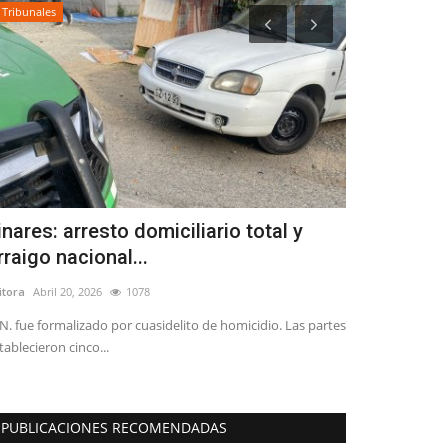
Tribunales
Crónica
inares: arresto domiciliario total y
Dirigentes 
rraigo nacional...
reunieron c
itora
Abril 20, 2026
1078
Editora
Agosto 7, 
N. fue formalizado por cuasidelito de homicidio. Las partes
En el marco del D
tablecieron cinco...
distintas comunas
PUBLICACIONES RECOMENDADAS