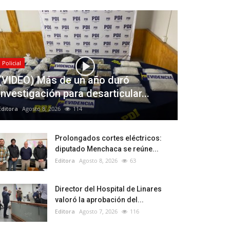
Policial
(VIDEO) Más de un año duró
investigación para desarticular...
Editora
Agosto 8, 2026
114
Prolongados cortes eléctricos:
diputado Menchaca se reúne...
Editora
Agosto 8, 2026
63
Director del Hospital de Linares
valoró la aprobación del...
Editora
Agosto 7, 2026
116