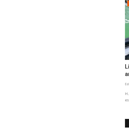
Crónica
onfirmó
Estudio revela que accidentes de
L
trayecto ocurren al final...
a
Editora
Agosto 4, 2026
130
Ed
Los eventos que acontecen entre las 18:00 y las 24:00 horas
H.
y de viernes a domingo...
es