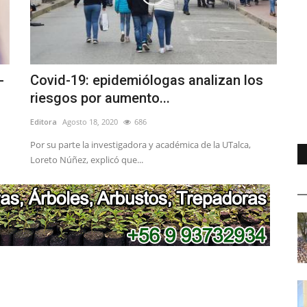
-
Covid-19: epidemiólogas analizan los
riesgos por aumento...
Editora
Agosto 18, 2020
686
Por su parte la investigadora y académica de la UTalca,
Loreto Núñez, explicó que...