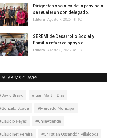
Dirigentes sociales de la provincia
se reunieron con delegado...
Editora
Agosto 7, 2026
92
SEREMI de Desarrollo Social y
Familia refuerza apoyo al...
Editora
Agosto 6, 2026
133
PALABRAS CLAVES
#David Bravo
#Juan Martín Díaz
#Gonzalo Boada
#Mercado Municipal
#Claudio Reyes
#ChileAtiende
#Claudinet Pereira
#Christian Ossandón Villalobos