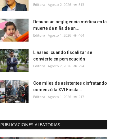
Editora
Agosto 2, 2026
513
Denuncian negligencia médica en la
muerte de niña de un...
Editora
Agosto 1, 2026
464
Linares: cuando fiscalizar se
convierte en persecución
Editora
Agosto 2, 2026
294
Con miles de asistentes disfrutando
comenzó la XVI Fiesta...
Editora
Agosto 1, 2026
217
PUBLICACIONES ALEATORIAS