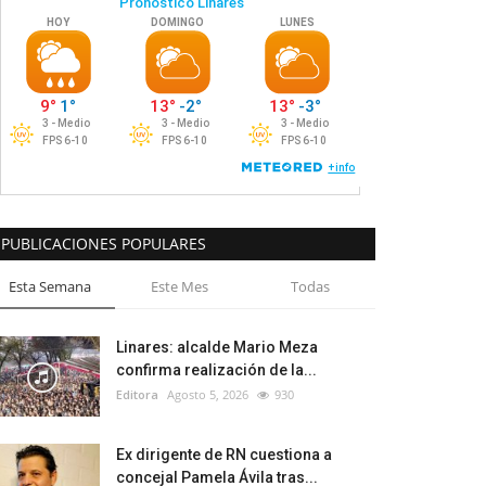
PUBLICACIONES POPULARES
Esta Semana
Este Mes
Todas
Linares: alcalde Mario Meza
confirma realización de la...
Editora
Agosto 5, 2026
930
Ex dirigente de RN cuestiona a
concejal Pamela Ávila tras...