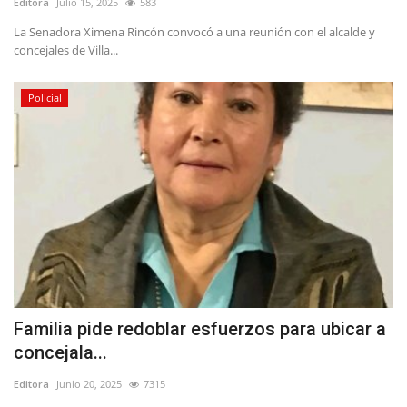
Editora
Julio 15, 2025
583
La Senadora Ximena Rincón convocó a una reunión con el alcalde y
concejales de Villa...
Policial
Familia pide redoblar esfuerzos para ubicar a
concejala...
Editora
Junio 20, 2025
7315