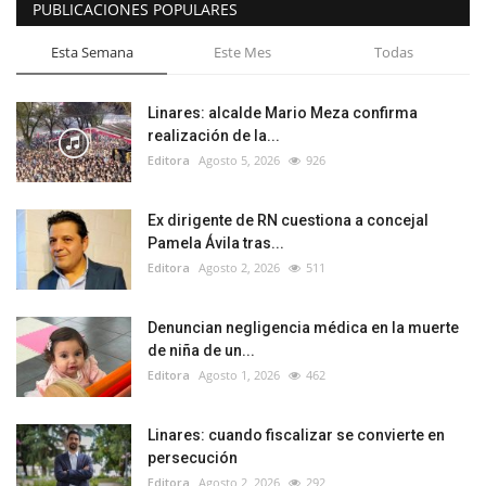
PUBLICACIONES POPULARES
Esta Semana
Este Mes
Todas
Linares: alcalde Mario Meza confirma
realización de la...
Editora
Agosto 5, 2026
926
Ex dirigente de RN cuestiona a concejal
Pamela Ávila tras...
Editora
Agosto 2, 2026
511
Denuncian negligencia médica en la muerte
de niña de un...
Editora
Agosto 1, 2026
462
Linares: cuando fiscalizar se convierte en
persecución
Editora
Agosto 2, 2026
292