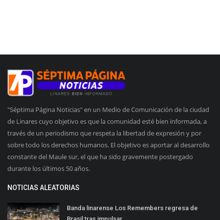
"Séptima Página Noticias" en un Medio de Comunicación de la ciudad
de Linares cuyo objetivo es que la comunidad esté bien informada, a
través de un periodismo que respeta la libertad de expresión y por
sobre todo los derechos humanos. El objetivo es aportar al desarrollo
constante del Maule sur, el que ha sido gravemente postergado
durante los últimos 50 años.
NOTICIAS ALEATORIAS
Banda linarense Los Remembers regresa de
Brasil tras impulsar...