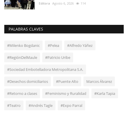
Editora
Agosto 6, 2026
114
PALABRAS CLAVES
#Milenko Bogdanic
#Pelea
#Alfredo Yáñez
#RegiónDelMaule
#Patricio Uribe
#Sociedad Embotelladora Metropolitana S.A.
#Desechos domiciliarios
#Puente Alto
Marcos Álvarez
#Retorno a clases
#Feminismo y Ruralidad
#Karla Tapia
#Teatro
#Andrés Tagle
#Expo Parral