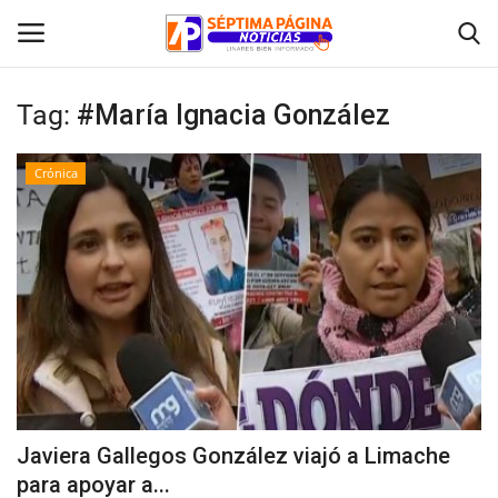
Tag:
#María Ignacia González
Inicio
Crónica
Crónica
Policial
Tribunales
Deporte
Política
Javiera Gallegos González viajó a Limache
para apoyar a...
Espectáculos