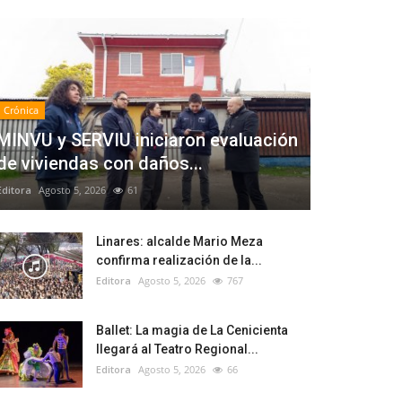
Crónica
MINVU y SERVIU iniciaron evaluación
de viviendas con daños...
Editora
Agosto 5, 2026
61
Linares: alcalde Mario Meza
confirma realización de la...
Editora
Agosto 5, 2026
767
Ballet: La magia de La Cenicienta
llegará al Teatro Regional...
Editora
Agosto 5, 2026
66