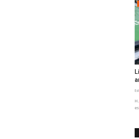
Espectáculos
rcelo
Talca dio el vamos a la XVI Fiesta
L
Costumbrista del Chancho...
a
Editora
Julio 1, 2026
303
Ed
 injurias y
La tradicional celebración reunirá a miles de visitantes para
H.
disfrutar de la gastronomía,...
es