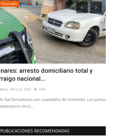
Tribunales
Espectáculos
inares: arresto domiciliario total y
Con miles 
rraigo nacional...
comenzó la 
itora
Abril 20, 2026
1064
Editora
Agosto 1, 
N. fue formalizado por cuasidelito de homicidio. Las partes
Por decimosexto a
tablecieron cinco...
fiesta de inverno.
PUBLICACIONES RECOMENDADAS