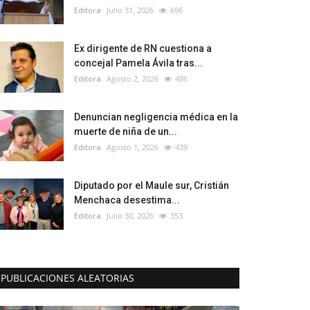
Editora
Julio 31, 2026
696
Ex dirigente de RN cuestiona a
concejal Pamela Ávila tras...
Editora
Agosto 2, 2026
486
Denuncian negligencia médica en la
muerte de niña de un...
Editora
Agosto 1, 2026
439
Diputado por el Maule sur, Cristián
Menchaca desestima...
Editora
Julio 30, 2026
353
PUBLICACIONES ALEATORIAS