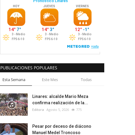
PUBLICACIONES POPULARES
Esta Semana
Este Mes
Todas
Linares: alcalde Mario Meza
confirma realización de la...
Editora
Agosto 5, 2026
775
Pesar por deceso de diácono
Manuel Medel Troncoso