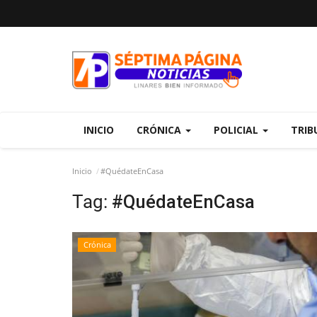
INICIO
CRÓNICA
POLICIAL
TRIB
Inicio
#QuédateEnCasa
Tag:
#QuédateEnCasa
Crónica