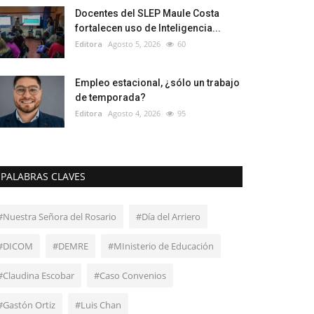
Docentes del SLEP Maule Costa
fortalecen uso de Inteligencia...
Editora
Agosto 5, 2026
60
Empleo estacional, ¿sólo un trabajo
de temporada?
Editora
Agosto 4, 2026
95
PALABRAS CLAVES
#Nuestra Señora del Rosario
#Día del Arriero
#DICOM
#DEMRE
#MInisterio de Educación
#Claudina Escobar
#Caso Convenios
#Gastón Ortiz
#Luis Chan