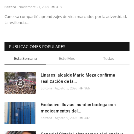
Editora
Noviembre 21, 2025
413
Canessa compartió aprendizajes de vida marcados por la adversidad,
la resiliencia...
PUBLICACIONES POPULARES
Esta Semana
Este Mes
Todas
Linares: alcalde Mario Meza confirma
realización de la...
Editora
Agosto 5, 2026
966
Exclusivo: lluvias inundan bodega con
medicamentos del...
Editora
Agosto 9, 2026
447