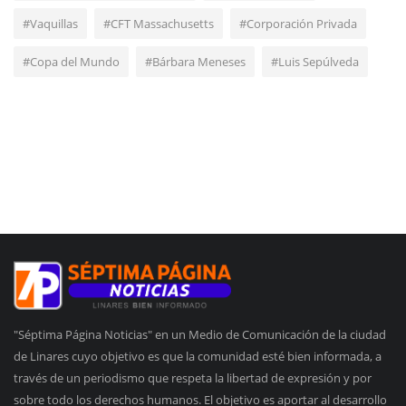
#Vaquillas
#CFT Massachusetts
#Corporación Privada
#Copa del Mundo
#Bárbara Meneses
#Luis Sepúlveda
"Séptima Página Noticias" en un Medio de Comunicación de la ciudad
de Linares cuyo objetivo es que la comunidad esté bien informada, a
través de un periodismo que respeta la libertad de expresión y por
sobre todo los derechos humanos. El objetivo es aportar al desarrollo