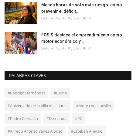
Menos horas de sol y más riesgo: cómo
prevenir el déficit...
Editora
Agosto 10, 2026
68
FOSIS destaca el emprendimiento como
motor económico y...
Editora
Agosto 10, 2026
50
PALABRAS CLAVES
#Rodrigo Hernández
#Carne
#Aniversario de la Villa de Linares
#Mote con Huesillo
#Pedro Corvalán
#Demanda
#PC
#Alfredo Alfonso Yáñez Alonso
#Esteban Arévalo