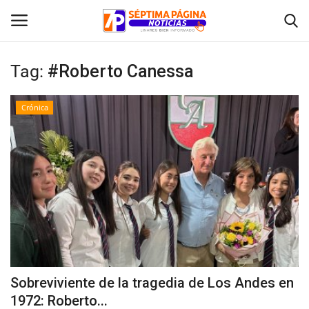
Tag:
#Roberto Canessa
Inicio
Crónica
Crónica
Policial
Tribunales
Deporte
Política
Sobreviviente de la tragedia de Los Andes en
1972: Roberto...
Espectáculos