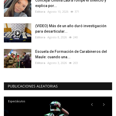
Concejal Cinthia Labra rompe el silencio y
explica por...
Editora
Agosto 10, 2026
371
(VIDEO) Más de un año duró investigación
para desarticular...
Editora
Agosto 8, 2026
240
Escuela de Formación de Carabineros del
Maule: cuando una...
Editora
Agosto 3, 2026
203
PUBLICACIONES ALEATORIAS
Espectáculos