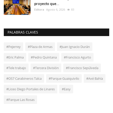
proyecto que...
Editora
Agosto 6, 2026
83
PALABRAS CLAVES
#Pejerrey
#Plaza de Armas
#Juan Ignacio Durán
#Eric Palma
#Pedro Quintana
#Francisco Agurto
#Tele trabajo
#Tercera División
#Francisco Sepúlveda
#OS7 Carabineros Talca
#Parque Guaiquivilo
#Axé Bahía
#Liceo Diego Portales de Linares
#Easy
#Parque Las Rosas