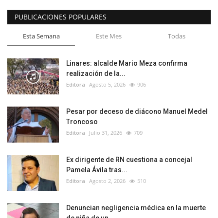
PUBLICACIONES POPULARES
Esta Semana
Este Mes
Todas
Linares: alcalde Mario Meza confirma
realización de la...
Editora
Agosto 5, 2026
906
Pesar por deceso de diácono Manuel Medel
Troncoso
Editora
Julio 31, 2026
709
Ex dirigente de RN cuestiona a concejal
Pamela Ávila tras...
Editora
Agosto 2, 2026
510
Denuncian negligencia médica en la muerte