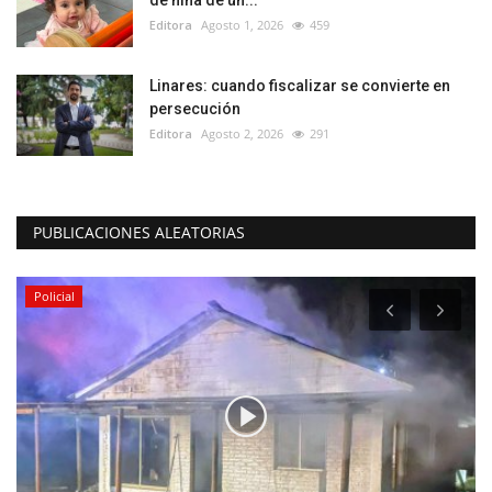
de niña de un...
Editora
Agosto 1, 2026
459
Linares: cuando fiscalizar se convierte en
persecución
Editora
Agosto 2, 2026
291
PUBLICACIONES ALEATORIAS
Policial