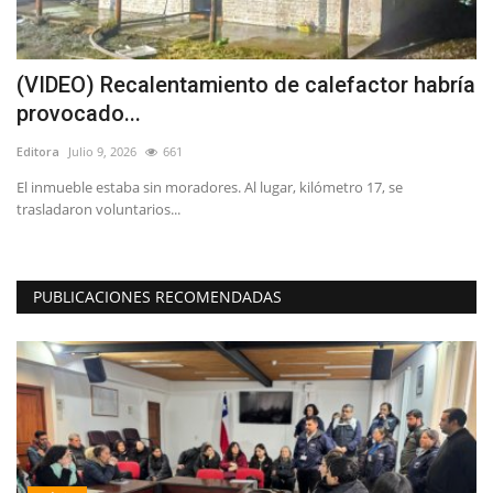
(VIDEO) Recalentamiento de calefactor habría
E
provocado...
t
Editora
Julio 9, 2026
661
Ed
El inmueble estaba sin moradores. Al lugar, kilómetro 17, se
trasladaron voluntarios...
PUBLICACIONES RECOMENDADAS