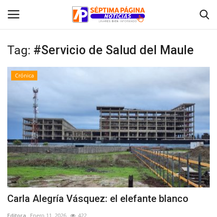
Tag:
#Servicio de Salud del Maule
Inicio
Crónica
Crónica
Policial
Tribunales
Deporte
Política
Carla Alegría Vásquez: el elefante blanco
Espectáculos
Editora
Enero 11, 2026
422