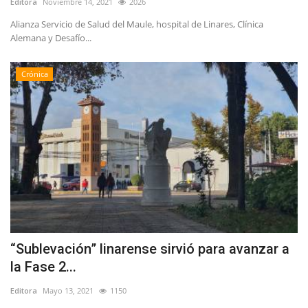
Editora
Noviembre 14, 2021
2026
Alianza Servicio de Salud del Maule, hospital de Linares, Clínica
Alemana y Desafío...
Crónica
“Sublevación” linarense sirvió para avanzar a
la Fase 2...
Editora
Mayo 13, 2021
1150