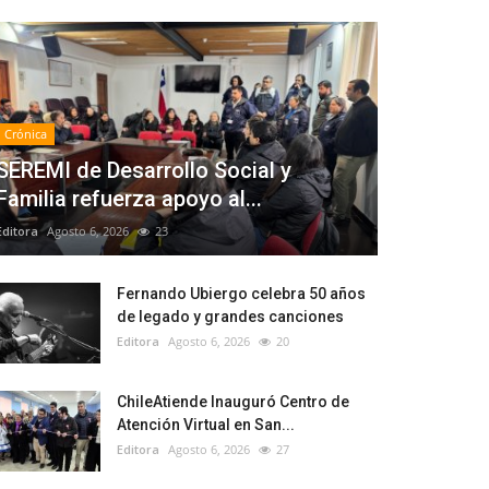
Crónica
SEREMI de Desarrollo Social y
Familia refuerza apoyo al...
Editora
Agosto 6, 2026
23
Fernando Ubiergo celebra 50 años
de legado y grandes canciones
Editora
Agosto 6, 2026
20
ChileAtiende Inauguró Centro de
Atención Virtual en San...
Editora
Agosto 6, 2026
27