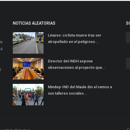
NOTICIAS ALEATORIAS
S
Linares: ciclista muere tras ser
de
atropellado en el peligroso...
té
Director del INDH expone
observaciones al proyecto que...
l
Mindep-IND del Maule dio el vamos a
sus talleres sociales...
C