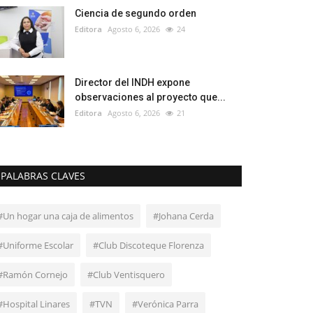
Ciencia de segundo orden
Editora
Agosto 6, 2026
24
Director del INDH expone
observaciones al proyecto que...
Editora
Agosto 6, 2026
21
PALABRAS CLAVES
#Un hogar una caja de alimentos
#Johana Cerda
#Uniforme Escolar
#Club Discoteque Florenza
#Ramón Cornejo
#Club Ventisquero
#Hospital Linares
#TVN
#Verónica Parra