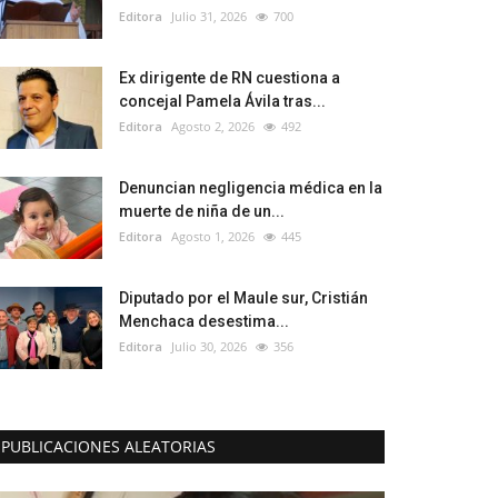
Editora
Julio 31, 2026
700
Ex dirigente de RN cuestiona a
concejal Pamela Ávila tras...
Editora
Agosto 2, 2026
492
Denuncian negligencia médica en la
muerte de niña de un...
Editora
Agosto 1, 2026
445
Diputado por el Maule sur, Cristián
Menchaca desestima...
Editora
Julio 30, 2026
356
PUBLICACIONES ALEATORIAS