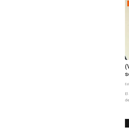
Política
Encuesta CRITERIA posiciona a Paulina
(
Vodanovic y su colega...
s
Editora
Julio 7, 2026
238
Ed
r
La congresal por el Maule, insistió que uno de sus objetivos
El
es defender los derechos...
de