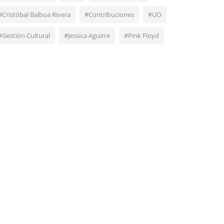
#Cristóbal Balboa Rivera
#Contribuciones
#UO
#Gestión Cultural
#Jessica Aguirre
#Pink Floyd