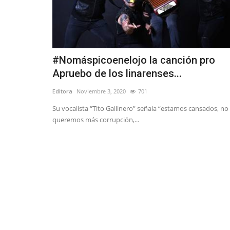
#Nomáspicoenelojo la canción pro
Apruebo de los linarenses...
Editora
Noviembre 3, 2020
701
Su vocalista “Tito Gallinero” señala “estamos cansados, no
queremos más corrupción,...