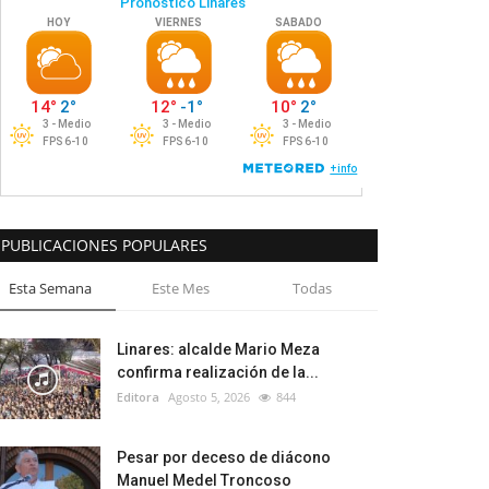
PUBLICACIONES POPULARES
Esta Semana
Este Mes
Todas
Linares: alcalde Mario Meza
confirma realización de la...
Editora
Agosto 5, 2026
844
Pesar por deceso de diácono
Manuel Medel Troncoso