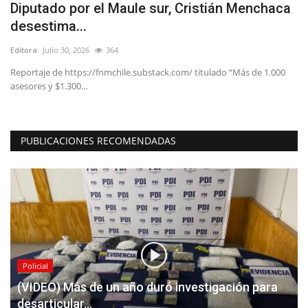
Diputado por el Maule sur, Cristián Menchaca
J
desestima...
I
Editora
Julio 30, 2026
364
Ed
Reportaje de https://fnmchile.substack.com/ titulado “Más de 1.000
El
asesores y $1.300...
“O
PUBLICACIONES RECOMENDADAS
Policial
(VIDEO) Más de un año duró investigación para
desarticular...