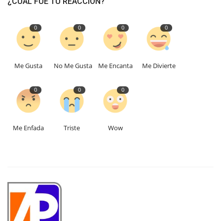
¿CUAL FUE TU REACCIÓN?
0
0
0
0
Me Gusta
No Me Gusta
Me Encanta
Me Divierte
0
0
0
Me Enfada
Triste
Wow