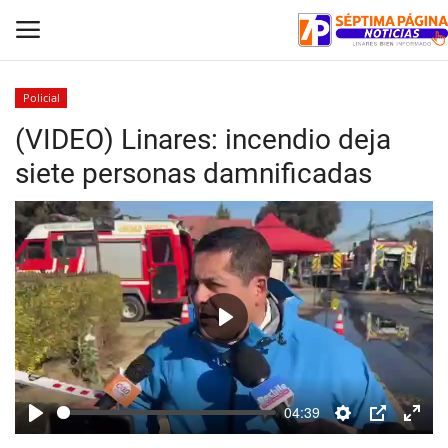
Policial
(VIDEO) Linares: incendio deja
Inicio
siete personas damnificadas
Crónica
Policial
Tribunales
Play
Deporte
Política
04:39
Play
Settings
PIP
Enter
Espectáculos