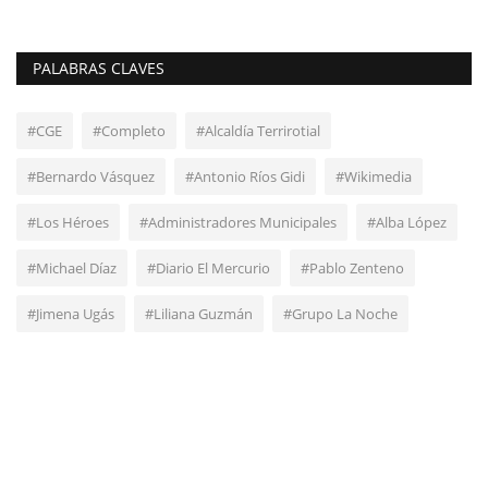
PALABRAS CLAVES
#CGE
#Completo
#Alcaldía Terrirotial
#Bernardo Vásquez
#Antonio Ríos Gidi
#Wikimedia
#Los Héroes
#Administradores Municipales
#Alba López
#Michael Díaz
#Diario El Mercurio
#Pablo Zenteno
#Jimena Ugás
#Liliana Guzmán
#Grupo La Noche