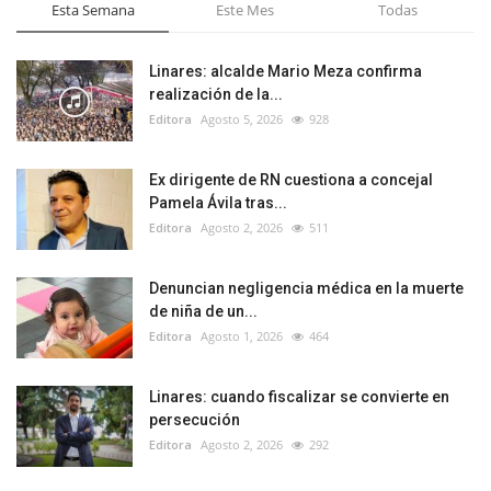
Esta Semana
Este Mes
Todas
Linares: alcalde Mario Meza confirma
realización de la...
Editora
Agosto 5, 2026
928
Ex dirigente de RN cuestiona a concejal
Pamela Ávila tras...
Editora
Agosto 2, 2026
511
Denuncian negligencia médica en la muerte
de niña de un...
Editora
Agosto 1, 2026
464
Linares: cuando fiscalizar se convierte en
persecución
Editora
Agosto 2, 2026
292