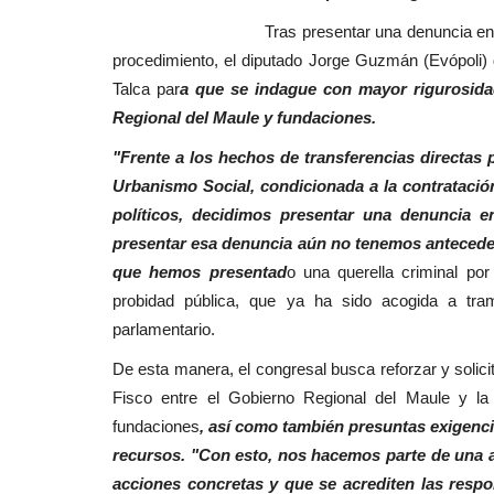
Política
Tras presentar una denuncia en la Fiscalía
procedimiento, el diputado Jorge Guzmán (Evópoli) 
Talca par
a que se indague con mayor rigurosidad
Regional del Maule y fundaciones.
"Frente a los hechos de transferencias directas
Urbanismo Social, condicionada a la contratación
políticos, decidimos presentar una denuncia 
presentar esa denuncia aún no tenemos anteceden
en el
Linares: cuando fiscalizar se c
que hemos presentad
o una querella criminal por
nion...
en persecución
probidad pública, que ya ha sido acogida a tram
parlamentario.
Editora
Agosto 2, 2026
299
De esta manera, el congresal busca reforzar y solici
l equipo de Danza de la UC.
"Todos integran el mismo Concejo Municipal. T
elegidos con el mismo mandato...
Fisco entre el Gobierno Regional del Maule y la
fundaciones
, así como también presuntas exigenci
recursos. "Con esto, nos hacemos parte de una 
acciones concretas y que se acrediten las respo