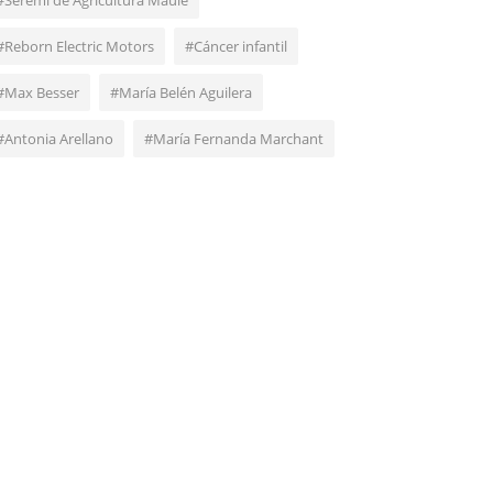
#Seremi de Agricultura Maule
#Reborn Electric Motors
#Cáncer infantil
#Max Besser
#María Belén Aguilera
#Antonia Arellano
#María Fernanda Marchant