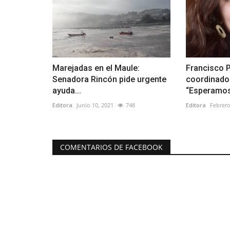
Marejadas en el Maule:
Francisco P
Senadora Rincón pide urgente
coordinado
ayuda...
“Esperamos
Editora
Junio 10, 2021
748
Editora
Febrero
COMENTARIOS DE FACEBOOK