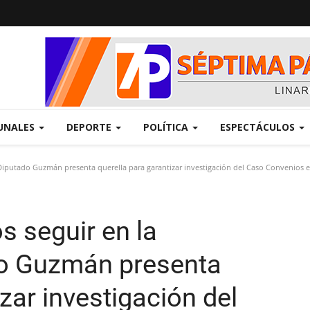
UNALES
DEPORTE
POLÍTICA
ESPECTÁCULOS
iputado Guzmán presenta querella para garantizar investigación del Caso Convenios 
 seguir en la
do Guzmán presenta
zar investigación del