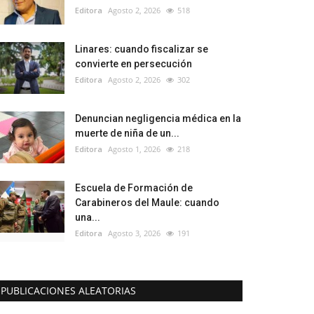
Editora
Agosto 2, 2026
518
Linares: cuando fiscalizar se
convierte en persecución
Editora
Agosto 2, 2026
302
Denuncian negligencia médica en la
muerte de niña de un...
Editora
Agosto 1, 2026
218
Escuela de Formación de
Carabineros del Maule: cuando
una...
Editora
Agosto 3, 2026
191
PUBLICACIONES ALEATORIAS