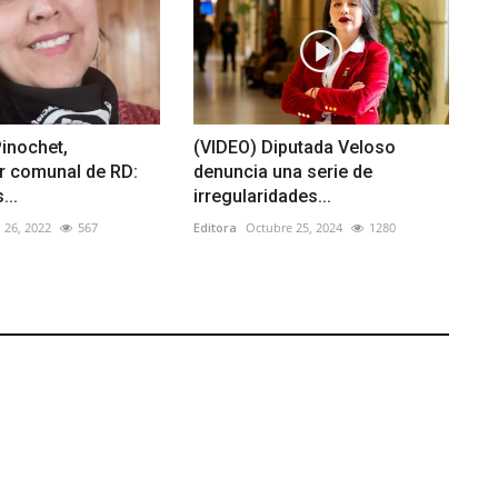
inochet,
(VIDEO) Diputada Veloso
r comunal de RD:
denuncia una serie de
...
irregularidades...
 26, 2022
567
Editora
Octubre 25, 2024
1280