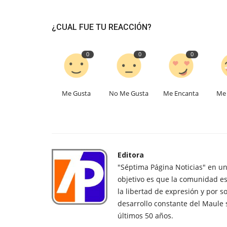
¿CUAL FUE TU REACCIÓN?
0
0
0
Me Gusta
No Me Gusta
Me Encanta
Me 
Editora
"Séptima Página Noticias" en u
objetivo es que la comunidad es
la libertad de expresión y por s
desarrollo constante del Maule 
últimos 50 años.