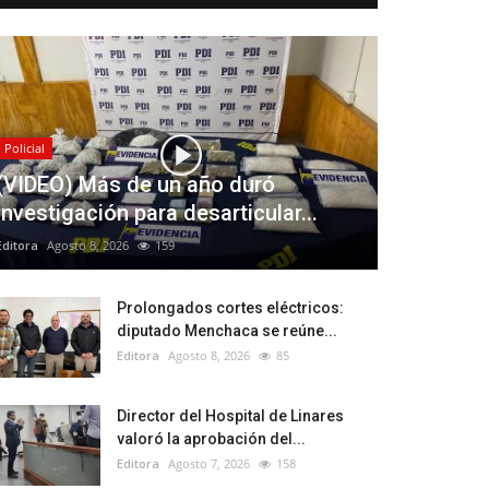
Policial
(VIDEO) Más de un año duró
investigación para desarticular...
Editora
Agosto 8, 2026
159
Prolongados cortes eléctricos:
diputado Menchaca se reúne...
Editora
Agosto 8, 2026
85
Director del Hospital de Linares
valoró la aprobación del...
Editora
Agosto 7, 2026
158