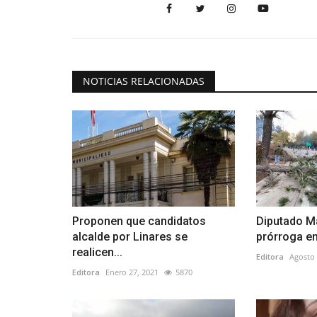
NOTICIAS RELACIONADAS
Proponen que candidatos
Diputado Ma
alcalde por Linares se
prórroga en
realicen...
Editora
Agosto 
Editora
Enero 27, 2021
5870