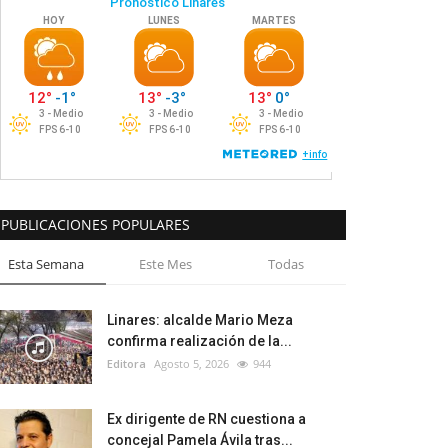
PUBLICACIONES POPULARES
Esta Semana
Este Mes
Todas
Linares: alcalde Mario Meza
confirma realización de la...
Editora
Agosto 5, 2026
944
Ex dirigente de RN cuestiona a
concejal Pamela Ávila tras...