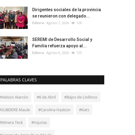
Dirigentes sociales de la provincia
se reunieron con delegado...
Editora
Agosto 7, 2026
128
SEREMI de Desarrollo Social y
Familia refuerza apoyo al...
Editora
Agosto 6, 2026
155
PALABRAS CLAVES
#Nelson Alarcón
#6 de Abril
#Bajos de Llollinco
#SUBDERE Maule
#Carolina Hasbún
#Kats
#Minera Teck
#Injurias