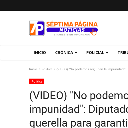
INICIO
CRÓNICA
POLICIAL
TRIB
Inicio
Política
(VIDEO) "No podemos seguir en la impunidad": D
Política
(VIDEO) "No podemos
impunidad": Diputa
querella para garanti