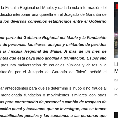
Policial
 Regional del Maule, y dada la nula información del
decidió interponer una querella en el Juzgado de Garantía de
 los diversos convenios establecidos entre el Gobierno
 por parte del Gobierno Regional del Maule y la Fundación
 de personas, familiares, amigos y militantes de partidos
en la Fiscalía Regional del Maule. A más de un mes de
tes que ésta haya sido acogida a tramitación. Es por ello
onvierte
Linares: ciclista muere tras ser
L
 presunta malversación de caudales públicos y delitos a la
atropellado en el peligroso...
M
itación por el Juzgado de Garantía de Talca", señaló el
Editora
Junio 9, 2026
1281
Ed
tar antecedentes para que se determine si hubo o no fraude al
odos fueron
Los hechos originados a eso de las 08:15 de esta mañana en
Lo
el cruce Las Vertientes,...
ma
 mencionada fundación o movimientos similares con otras
as para contratación de personal a cambio de traspaso de
acción penal y buscamos que se investigue, que se tomen
nsabilidades penales y las sanciones a las personas que