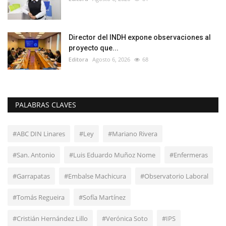
Director del INDH expone observaciones al
proyecto que...
Editora
Agosto 6, 2026
68
PALABRAS CLAVES
#ABC DIN Linares
#Ley
#Mariano Rivera
#San. Antonio
#Luis Eduardo Muñoz Nome
#Enfermeras
#Garrapatas
#Embalse Machicura
#Observatorio Laboral
#Tomás Regueira
#Sofía Martínez
#Cristián Hernández Lillo
#Verónica Soto
#IPS