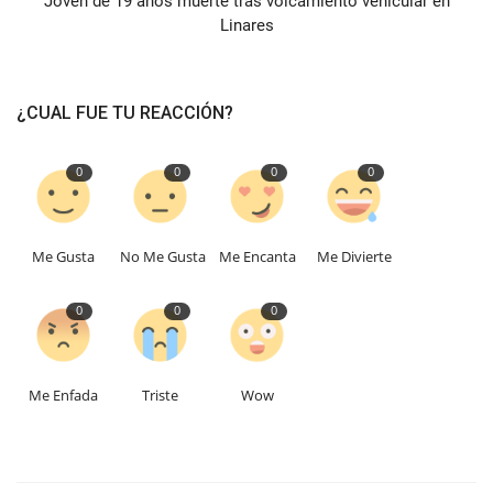
Joven de 19 años muerte tras volcamiento vehicular en
Linares
¿CUAL FUE TU REACCIÓN?
0
0
0
0
Me Gusta
No Me Gusta
Me Encanta
Me Divierte
0
0
0
Me Enfada
Triste
Wow