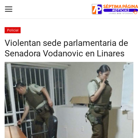
Policial
Violentan sede parlamentaria de
Inicio
Senadora Vodanovic en Linares
Crónica
Policial
Tribunales
Deporte
Política
Espectáculos