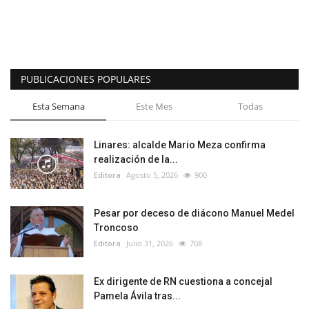
PUBLICACIONES POPULARES
Esta Semana
Este Mes
Todas
Linares: alcalde Mario Meza confirma
realización de la...
Editora
Agosto 5, 2026
900
Pesar por deceso de diácono Manuel Medel
Troncoso
Editora
Julio 31, 2026
708
Ex dirigente de RN cuestiona a concejal
Pamela Ávila tras...