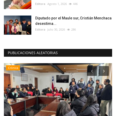
Editora
Agosto 1, 2026
446
Diputado por el Maule sur, Cristián Menchaca
desestima...
Editora
Julio 30, 2026
286
PUBLICACIONES ALEATORIAS
Crónica