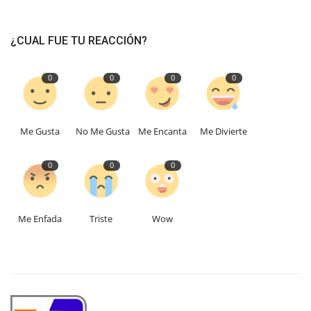
¿CUAL FUE TU REACCIÓN?
0
0
0
0
Me Gusta
No Me Gusta
Me Encanta
Me Divierte
0
0
0
Me Enfada
Triste
Wow