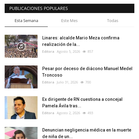
PUBLICACIONES POPULARES
Esta Semana
Este Mes
Todas
Linares: alcalde Mario Meza confirma
realización de la...
Editora
Agosto 5, 2026
857
Pesar por deceso de diácono Manuel Medel
Troncoso
Editora
Julio 31, 2026
700
Ex dirigente de RN cuestiona a concejal
Pamela Ávila tras...
Editora
Agosto 2, 2026
493
Denuncian negligencia médica en la muerte
de niña de un...