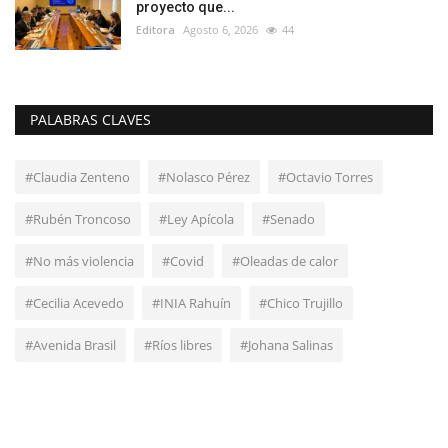
proyecto que...
Editora
Agosto 6, 2026
44
PALABRAS CLAVES
#Claudia Zenteno
#Nolasco Pérez
#Octavio Torres
#Rubén Troncoso
#Ley Apícola
#Senado
#No más violencia
#Covid
#Oleadas de calor
#Cecilia Acevedo
#INIA Rahuín
#Chico Trujillo
#Avenida Brasil
#Ríos libres
#Johana Salinas