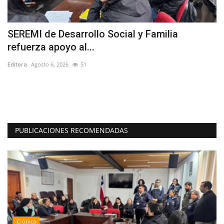
SEREMI de Desarrollo Social y Familia
T
refuerza apoyo al...
r
Editora
Agosto 6, 2026
51
Ed
La
dé
PUBLICACIONES RECOMENDADAS
Crónica