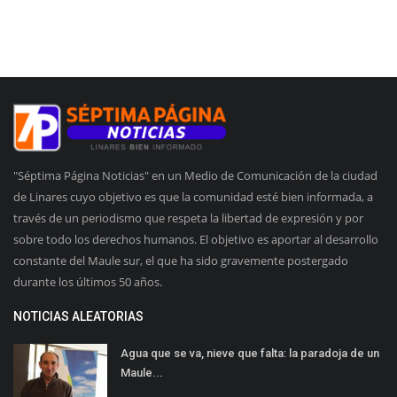
"Séptima Página Noticias" en un Medio de Comunicación de la ciudad
de Linares cuyo objetivo es que la comunidad esté bien informada, a
través de un periodismo que respeta la libertad de expresión y por
sobre todo los derechos humanos. El objetivo es aportar al desarrollo
constante del Maule sur, el que ha sido gravemente postergado
durante los últimos 50 años.
NOTICIAS ALEATORIAS
Agua que se va, nieve que falta: la paradoja de un
Maule...