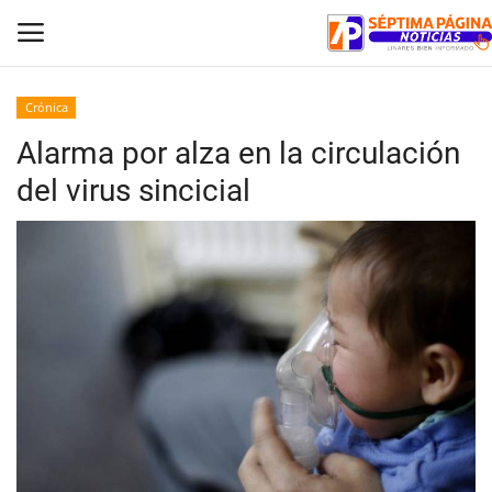
Crónica
Alarma por alza en la circulación
Inicio
del virus sincicial
Crónica
Policial
Tribunales
Deporte
Política
Espectáculos