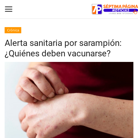
Crónica
Alerta sanitaria por sarampión:
Inicio
¿Quiénes deben vacunarse?
Crónica
Policial
Tribunales
Deporte
Política
Espectáculos