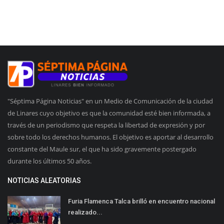
"Séptima Página Noticias" en un Medio de Comunicación de la ciudad
de Linares cuyo objetivo es que la comunidad esté bien informada, a
través de un periodismo que respeta la libertad de expresión y por
sobre todo los derechos humanos. El objetivo es aportar al desarrollo
constante del Maule sur, el que ha sido gravemente postergado
durante los últimos 50 años.
NOTICIAS ALEATORIAS
Furia Flamenca Talca brilló en encuentro nacional
realizado...