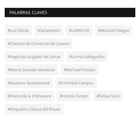
PALABRAS CLAVES
#Las Obras
#Sarampión
#LABOCAR
#Manuel Villegas
#Cámara de Comercio de Linares
#Segundo Juzgado de Letras
#Lorna Galleguillos
#María Graciela Mendoza
#Michael Poulain
#Gustavo Bustamante
#Cristóbal Campos
#Fiesta de la Primavera
#Héctor Fuster
#Felipe Soto
#Orquesta Clásica del Maule