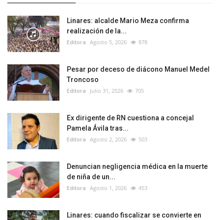
Linares: alcalde Mario Meza confirma
realización de la...
Editora
Agosto 5, 2026
878
Pesar por deceso de diácono Manuel Medel
Troncoso
Editora
Julio 31, 2026
705
Ex dirigente de RN cuestiona a concejal
Pamela Ávila tras...
Editora
Agosto 2, 2026
503
Denuncian negligencia médica en la muerte
de niña de un...
Editora
Agosto 1, 2026
453
Linares: cuando fiscalizar se convierte en