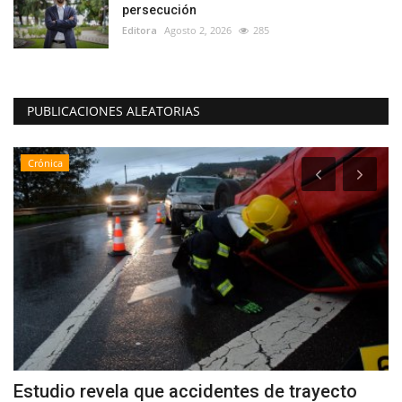
persecución
Editora
Agosto 2, 2026
285
PUBLICACIONES ALEATORIAS
Crónica
Estudio revela que accidentes de trayecto
(