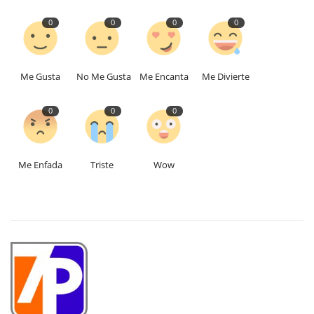
0
0
0
0
Me Gusta
No Me Gusta
Me Encanta
Me Divierte
0
0
0
Me Enfada
Triste
Wow