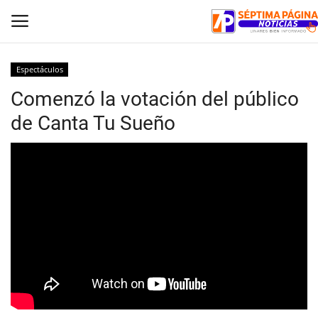
Espectáculos
Comenzó la votación del público
Inicio
de Canta Tu Sueño
Crónica
Policial
Tribunales
Deporte
Política
Espectáculos