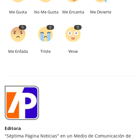
Me Gusta
No Me Gusta
Me Encanta
Me Divierte
0
0
0
Me Enfada
Triste
Wow
Editora
"Séptima Página Noticias" en un Medio de Comunicación de