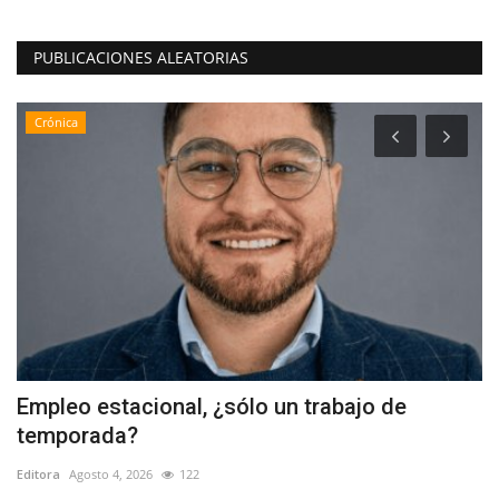
PUBLICACIONES ALEATORIAS
Crónica
Empleo estacional, ¿sólo un trabajo de
E
temporada?
p
Editora
Agosto 4, 2026
122
Ed