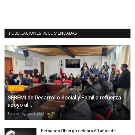
La
ya
PUBLICACIONES RECOMENDADAS
Crónica
SEREMI de Desarrollo Social y Familia refuerza
apoyo al...
Editora
Agosto 6, 2026
70
Fernando Ubiergo celebra 50 años de