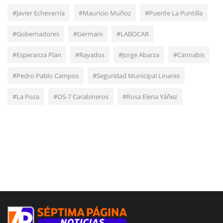
#Javier Echeverría
#Mauricio Muñoz
#Puente La Puntilla
#Gobernadores
#Germani
#LABOCAR
#Esperanza Plan
#Rayados
#Jorge Abarza
#Cannabis
#Pedro Pablo Campos
#Seguridad Municipal Linares
#La Poza
#OS-7 Carabineros
#Rosa Elena Yáñez