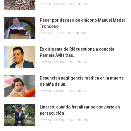
Editora
Agosto 5, 2026
895
Pesar por deceso de diácono Manuel Medel
Troncoso
Editora
Julio 31, 2026
708
Ex dirigente de RN cuestiona a concejal
Pamela Ávila tras...
Editora
Agosto 2, 2026
505
Denuncian negligencia médica en la muerte
de niña de un...
Editora
Agosto 1, 2026
457
Linares: cuando fiscalizar se convierte en
persecución
Editora
Agosto 2, 2026
288