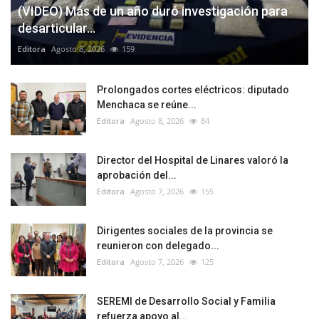
(VIDEO) Más de un año duró investigación para
desarticular...
Editora
Agosto 8, 2026
159
Prolongados cortes eléctricos: diputado
Menchaca se reúne...
Editora
Agosto 8, 2026
84
Director del Hospital de Linares valoró la
aprobación del...
Editora
Agosto 7, 2026
155
Dirigentes sociales de la provincia se
reunieron con delegado...
Editora
Agosto 7, 2026
125
SEREMI de Desarrollo Social y Familia
refuerza apoyo al...