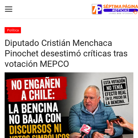
Política
Diputado Cristián Menchaca
Inicio
Pinochet desestimó críticas tras
Crónica
votación MEPCO
Policial
Tribunales
Deporte
Política
Espectáculos