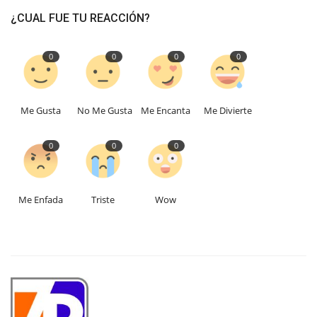
¿CUAL FUE TU REACCIÓN?
0
0
0
0
Me Gusta
No Me Gusta
Me Encanta
Me Divierte
0
0
0
Me Enfada
Triste
Wow