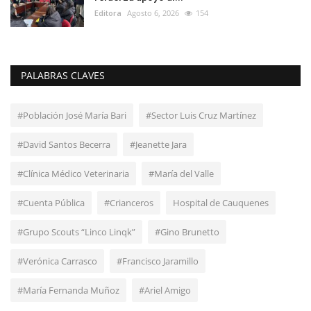
Editora
Agosto 6, 2026
154
PALABRAS CLAVES
#Población José María Bari
#Sector Luis Cruz Martínez
#David Santos Becerra
#Jeanette Jara
#Clínica Médico Veterinaria
#María del Valle
#Cuenta Pública
#Crianceros
Hospital de Cauquenes
#Grupo Scouts “Linco Linqk”
#Gino Brunetto
#Verónica Carrasco
#Francisco Jaramillo
#María Fernanda Muñoz
#Ariel Amigo