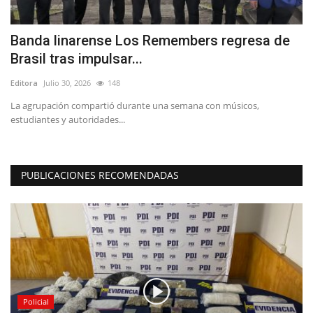
Banda linarense Los Remembers regresa de
L
Brasil tras impulsar...
p
Editora
Julio 30, 2026
148
Ed
 y
La agrupación compartió durante una semana con músicos,
"T
estudiantes y autoridades...
co
PUBLICACIONES RECOMENDADAS
Policial