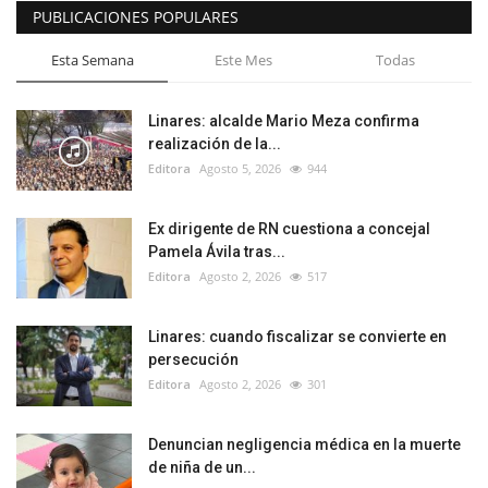
PUBLICACIONES POPULARES
Esta Semana
Este Mes
Todas
Linares: alcalde Mario Meza confirma
realización de la...
Editora
Agosto 5, 2026
944
Ex dirigente de RN cuestiona a concejal
Pamela Ávila tras...
Editora
Agosto 2, 2026
517
Linares: cuando fiscalizar se convierte en
persecución
Editora
Agosto 2, 2026
301
Denuncian negligencia médica en la muerte
de niña de un...