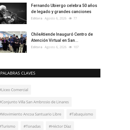
Fernando Ubiergo celebra 50 años
de legado y grandes canciones
Editora
Agosto 6, 2026
77
ChileAtiende Inauguró Centro de
Atención Virtual en San...
Editora
Agosto 6, 2026
107
PALABRAS CLAVES
#Liceo Comercial
#Conjunto Villa San Ambrosio de Linares
#Movimiento Ancoa Santuario Libre
#Tabaquismo
#Turismo
#Tonadas
#Héctor Díaz