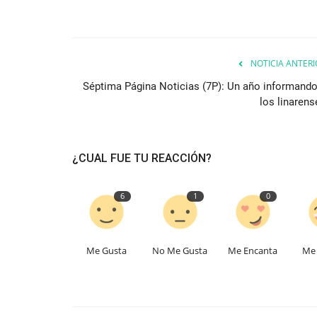
NOTICIA ANTERI
Séptima Página Noticias (7P): Un año informando
los linarens
¿CUAL FUE TU REACCIÓN?
6
1
0
Me Gusta
No Me Gusta
Me Encanta
Me 