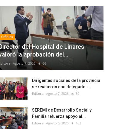
Crónica
Director del Hospital de Linares
valoró la aprobación del...
Editora
Agosto 7, 2026
66
Dirigentes sociales de la provincia
se reunieron con delegado...
Editora
Agosto 7, 2026
59
SEREMI de Desarrollo Social y
Familia refuerza apoyo al...
Editora
Agosto 6, 2026
102