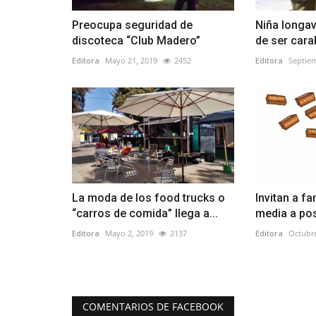
Preocupa seguridad de
Niña longa
discoteca “Club Madero”
de ser cara
Editora
Mayo 21, 2019
2452
Editora
Septiem
La moda de los food trucks o
Invitan a fa
“carros de comida” llega a...
media a pos
Editora
Mayo 2, 2019
2137
Editora
Octubre
COMENTARIOS DE FACEBOOK