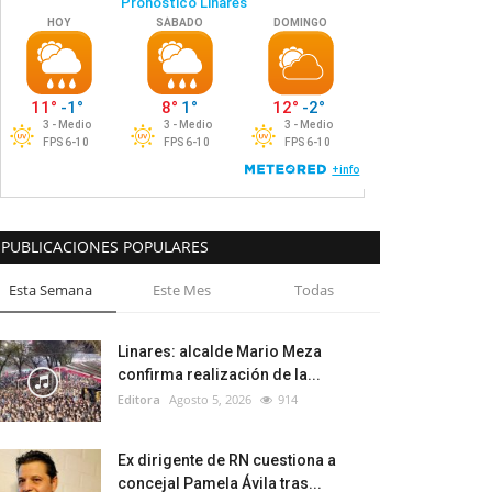
PUBLICACIONES POPULARES
Esta Semana
Este Mes
Todas
Linares: alcalde Mario Meza
confirma realización de la...
Editora
Agosto 5, 2026
914
Ex dirigente de RN cuestiona a
concejal Pamela Ávila tras...