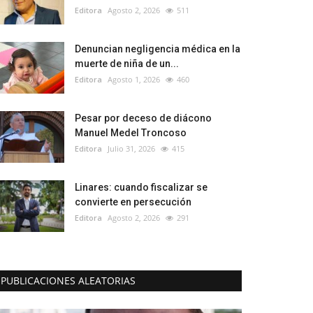
Editora
Agosto 2, 2026
511
Denuncian negligencia médica en la
muerte de niña de un...
Editora
Agosto 1, 2026
460
Pesar por deceso de diácono
Manuel Medel Troncoso
Editora
Julio 31, 2026
415
Linares: cuando fiscalizar se
convierte en persecución
Editora
Agosto 2, 2026
291
PUBLICACIONES ALEATORIAS