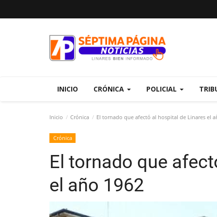
INICIO
CRÓNICA
POLICIAL
TRIB
Inicio
Crónica
El tornado que afectó al hospital de Linares el 
Crónica
El tornado que afect
el año 1962