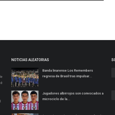
NOTICIAS ALEATORIAS
S
Banda linarense Los Remembers
de
regresa de Brasil tras impulsar...
té
Jugadores albirrojos son convocados a
microciclo de la...
l