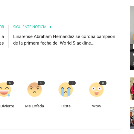
OR
SIGUIENTE NOTICIA
 a
Linarense Abraham Hernández se corona campeón
es
de la primera fecha del World Slackline...
0
0
1
0
Divierte
Me Enfada
Triste
Wow