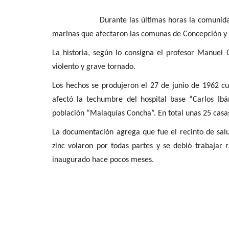
Crónica
Durante las últimas horas la comunidad cayó 
marinas que afectaron las comunas de Concepción y
La historia, según lo consigna el profesor Manuel
violento y grave tornado.
Los hechos se produjeron el 27 de junio de 1962 c
afectó la techumbre del hospital base “Carlos Ibáñ
población “Malaquías Concha”. En total unas 25 casa
Ciencia de segundo orden
La documentación agrega que fue el recinto de salu
Editora
Agosto 6, 2026
103
zinc volaron por todas partes y se debió trabajar 
inaugurado hace pocos meses.