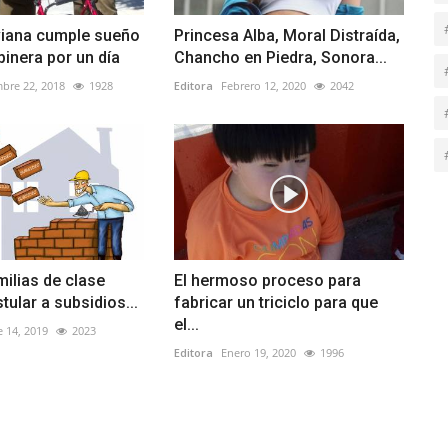
viana cumple sueño
Princesa Alba, Moral Distraída,
binera por un día
Chancho en Piedra, Sonora...
bre 22, 2018
1928
Editora
Febrero 12, 2020
2042
milias de clase
El hermoso proceso para
tular a subsidios...
fabricar un triciclo para que
el...
 14, 2019
2023
Editora
Enero 19, 2020
1996