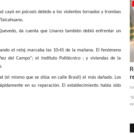
Tribunales
en psicosis debido a los violentos tornados y trombas
 Talcahuano.
 Quevedo, da cuenta que Linares también debió enfrentar un
uando el reloj marcaba las 10:45 de la mañana. El fenómeno
ez del Campo”; el Instituto Politécnico ; y viviendas de la
s.
Linares: arresto domiciliario total y
R
arraigo nacional...
r
d (el mismo que se sitúa en calle Brasil) el más dañado. Los
rápidamente en su reparación. El establecimiento había sido
Editora
Abril 20, 2026
1076
Ed
H.N. fue formalizado por cuasidelito de homicidio. Las partes
"E
establecieron cinco...
ex