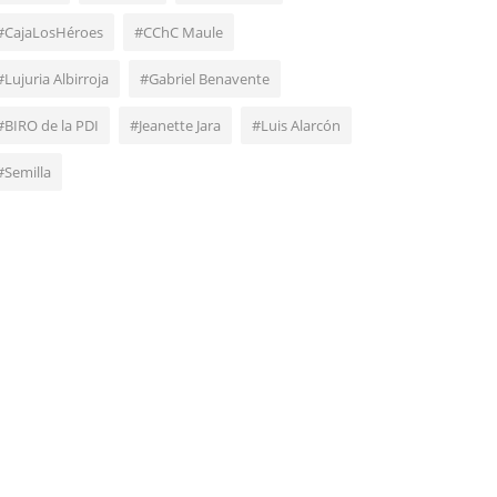
#CajaLosHéroes
#CChC Maule
#Lujuria Albirroja
#Gabriel Benavente
#BIRO de la PDI
#Jeanette Jara
#Luis Alarcón
#Semilla