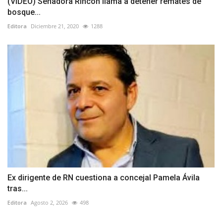
(VIDEO) Senadora Rincón llama a detener remates de
bosque...
Editora
Diciembre 21, 2020
1288
Ex dirigente de RN cuestiona a concejal Pamela Ávila
tras...
Editora
Agosto 2, 2026
498