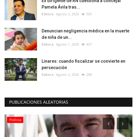
Ex dirigente de RN cuestiona a concejal
Pamela Ávila tras...
Editora
Agosto 2, 2026
505
Denuncian negligencia médica en la muerte
de niña de un...
Editora
Agosto 1, 2026
457
Linares: cuando fiscalizar se convierte en
persecución
Editora
Agosto 2, 2026
288
PUBLICACIONES ALEATORIAS
Política