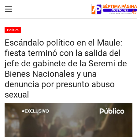
Política
Escándalo político en el Maule:
Inicio
fiesta terminó con la salida del
Crónica
jefe de gabinete de la Seremi de
Bienes Nacionales y una
Policial
denuncia por presunto abuso
Tribunales
sexual
Deporte
Política
Espectáculos