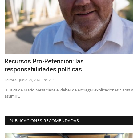
Recursos Pro-Retención: las
L
responsabilidades políticas...
r
Editora
Junio 29, 2026
253
Ed
ca
"El alcalde Mario Meza tiene el deber de entregar explicaciones claras y
El
asumir...
ap
PUBLICACIONES RECOMENDADAS