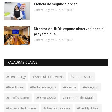
Ciencia de segundo orden
Editora
Agosto 6, 2026
81
Director del INDH expone observaciones al
proyecto que...
Editora
Agosto 6, 2026
68
PALABRAS CLAVES
#Gien Energy
#Ana Luis Echeverría
#Campo Sacro
#Ríos libres
#Pedro Arriagada
#Coexca
#Abogado
#Nicolás Alamo
#CONFUSAM
CFT Estatal del Maule
#Escuela de Artillería
#Dueñas de casas
#Freddy Alfaro