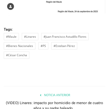
Tags:
#Maule
#Linares
#Juan Francisco Astudillo Flores
#Bienes Nacionales
#PS
#Esteban Pérez
#César Concha
NOTICIA ANTERIOR
(VIDEO) Linares: impacto por homicidio de menor de cuatro
años y su padre baleado...