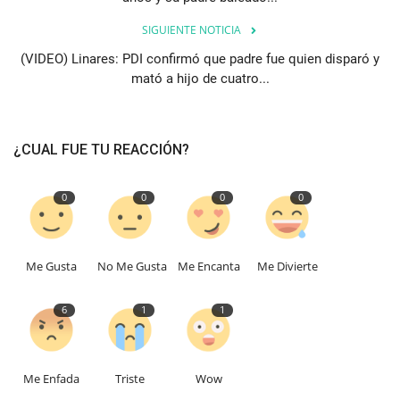
SIGUIENTE NOTICIA
(VIDEO) Linares: PDI confirmó que padre fue quien disparó y
mató a hijo de cuatro...
¿CUAL FUE TU REACCIÓN?
0
0
0
0
Me Gusta
No Me Gusta
Me Encanta
Me Divierte
6
1
1
Me Enfada
Triste
Wow