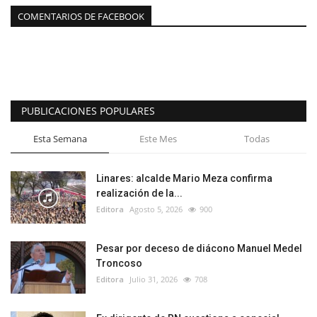
COMENTARIOS DE FACEBOOK
PUBLICACIONES POPULARES
Esta Semana
Este Mes
Todas
Linares: alcalde Mario Meza confirma
realización de la...
Editora
Agosto 5, 2026
900
Pesar por deceso de diácono Manuel Medel
Troncoso
Editora
Julio 31, 2026
708