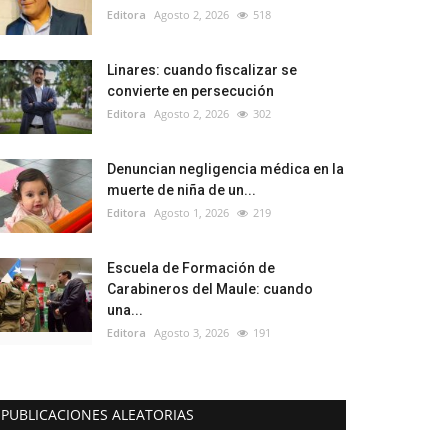
Editora
Agosto 2, 2026
518
Linares: cuando fiscalizar se
convierte en persecución
Editora
Agosto 2, 2026
302
Denuncian negligencia médica en la
muerte de niña de un...
Editora
Agosto 1, 2026
219
Escuela de Formación de
Carabineros del Maule: cuando
una...
Editora
Agosto 3, 2026
191
PUBLICACIONES ALEATORIAS