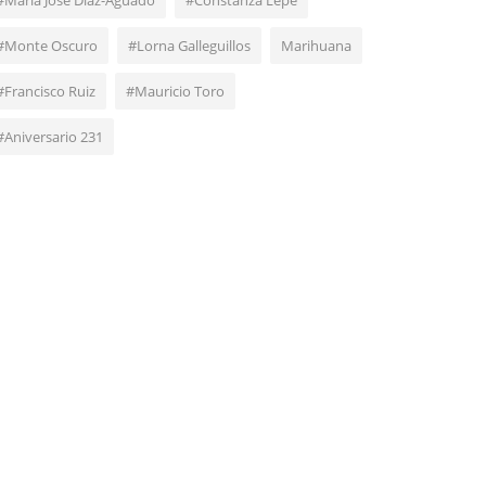
#María José Díaz-Aguado
#Constanza Lepe
#Monte Oscuro
#Lorna Galleguillos
Marihuana
#Francisco Ruiz
#Mauricio Toro
#Aniversario 231