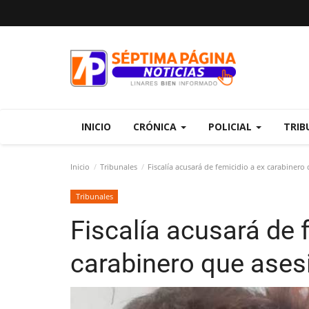
INICIO
CRÓNICA
POLICIAL
TRIB
Inicio
Tribunales
Fiscalía acusará de femicidio a ex carabiner
Tribunales
Fiscalía acusará de 
carabinero que ase