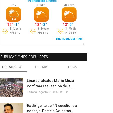
PUBLICACIONES POPULARES
Esta Semana
Este Mes
Todas
Linares: alcalde Mario Meza
confirma realización de la...
Editora
Agosto 5, 2026
944
Ex dirigente de RN cuestiona a
concejal Pamela Ávila tras...