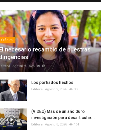
Crónica
El necesario recambio de nuestras
dirigencias
Editora
Agosto 9, 2026
18
Los porfiados hechos
Editora
Agosto 9, 2026
30
(VIDEO) Más de un año duró
investigación para desarticular...
Editora
Agosto 8, 2026
161