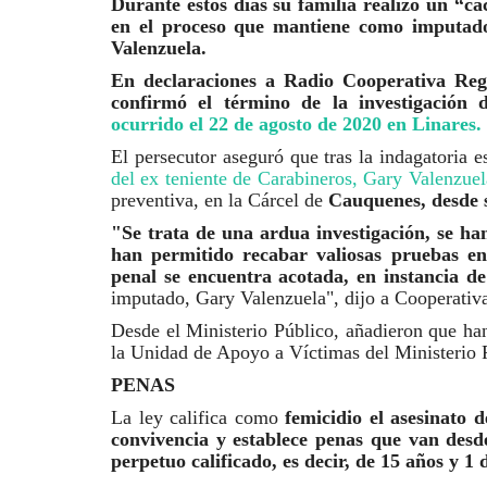
Durante estos días su familia realizó un “ca
en el proceso que mantiene como imputado
Tribunales
Valenzuela.
En declaraciones a Radio Cooperativa Regi
confirmó el término de la investigación
ocurrido el 22 de agosto de 2020 en Linares.
El persecutor aseguró que tras la indagatoria 
del ex teniente de Carabineros, Gary Valenzuela
preventiva, en la Cárcel de
Cauquenes, desde s
"Se trata de una ardua investigación, se han
han permitido recabar valiosas pruebas en
Longaví: condenan a 16 años d
penal se encuentra acotada, en instancia de
a sujeto por delitos...
imputado, Gary Valenzuela", dijo a Cooperativ
Desde el Ministerio Público, añadieron que han 
Editora
Abril 21, 2026
580
la Unidad de Apoyo a Víctimas del Ministerio 
Los hechos se remontan al mes de octubre de 2
PENAS
La ley califica como
femicidio el asesinato 
convivencia y establece penas que van des
perpetuo calificado, es decir, de 15 años y 1 