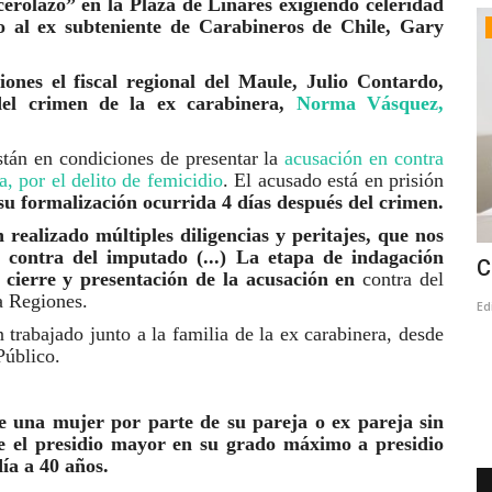
cerolazo” en la Plaza de Linares exigiendo celeridad
 al ex subteniente de Carabineros de Chile, Gary
Deporte
ones el fiscal regional del Maule, Julio Contardo,
 del crimen de la ex carabinera,
Norma Vásquez,
están en condiciones de presentar la
acusación en contra
, por el delito de femicidio
. El acusado está en prisión
u formalización ocurrida 4 días después del crimen.
 realizado múltiples diligencias y peritajes, que nos
 contra del imputado (...) La etapa de indagación
e cárcel
“Cazatalentos” polaco llega a Linares
C
 cierre y presentación de la acusación en
contra del
para observar a jugadores...
a Regiones.
Ed
trabajado junto a la familia de la ex carabinera, desde
Editora
Marzo 6, 2026
678
Público.
024
Bartek Oledzki, fue recibido hoy día en el Aeropuerto de
Santiago, por el controlador...
de una mujer por parte de su pareja o ex pareja sin
de el presidio mayor en su grado máximo a presidio
día a 40 años.