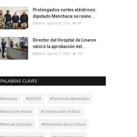
Prolongados cortes eléctricos:
diputado Menchaca se reúne...
Editora
Agosto 8, 2026
89
Director del Hospital de Linares
valoró la aprobación del...
Editora
Agosto 7, 2026
161
PALABRAS CLAVES
#Bencinas
#CENSO
#Fernando Benavides
#María José Alvear
#Constitución Política
#Manuel Quevedo
#Ministerio de la Cultura