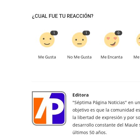
¿CUAL FUE TU REACCIÓN?
1
1
0
Me Gusta
No Me Gusta
Me Encanta
Me 
Editora
"Séptima Página Noticias" en u
objetivo es que la comunidad es
la libertad de expresión y por s
desarrollo constante del Maule 
últimos 50 años.