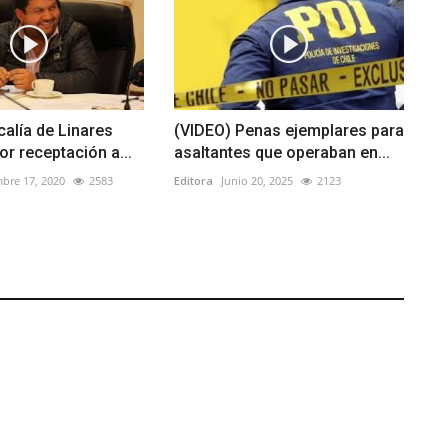
calía de Linares
(VIDEO) Penas ejemplares para
or receptación a...
asaltantes que operaban en...
bre 17, 2020
2583
Editora
Junio 20, 2025
2123