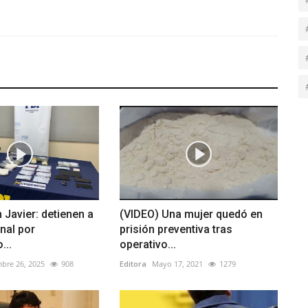
 Javier: detienen a
(VIDEO) Una mujer quedó en
nal por
prisión preventiva tras
...
operativo...
bre 26, 2025
908
Editora
Mayo 17, 2021
1279