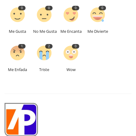
0
0
0
0
Me Gusta
No Me Gusta
Me Encanta
Me Divierte
1
2
0
Me Enfada
Triste
Wow