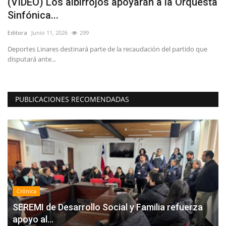
(VIDEO) Los albirrojos apoyarán a la Orquesta
A
Sinfónica...
M
Editora
Junio 11, 2026
299
Ed
 y
Deportes Linares destinará parte de la recaudación del partido que
Co
disputará ante...
la 
PUBLICACIONES RECOMENDADAS
Crónica
SEREMI de Desarrollo Social y Familia refuerza
apoyo al...