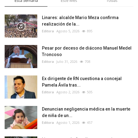
Esta Semana
Este Mes
Todas
Linares: alcalde Mario Meza confirma
realización de la...
Editora
Agosto 5, 2026
895
Pesar por deceso de diácono Manuel Medel
Troncoso
Editora
Julio 31, 2026
708
Ex dirigente de RN cuestiona a concejal
Pamela Ávila tras...
Editora
Agosto 2, 2026
505
Denuncian negligencia médica en la muerte
de niña de un...
Editora
Agosto 1, 2026
457