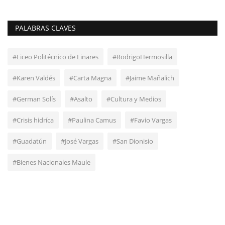
PALABRAS CLAVES
#Liceo Politécnico de Linares
#RodrigoHermosilla
#Karen Valdés
#Carta Magna
#Jaime Mañalich
#German Solís
#Asalto
#Cultura y Medios
#Crisis hidríca
#Paulina Camus
#Favio Vargas
#Guadatún
#José Vargas
#San Dionisio
#Bienes Nacionales Maule