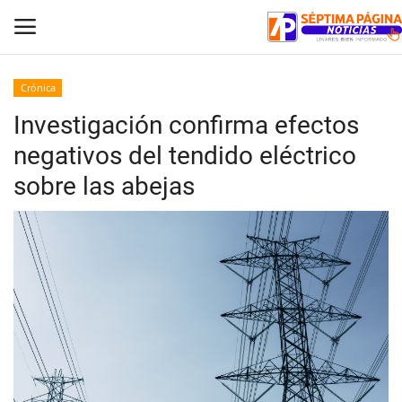
Crónica
Investigación confirma efectos
Inicio
negativos del tendido eléctrico
Crónica
sobre las abejas
Policial
Tribunales
Deporte
Política
Espectáculos