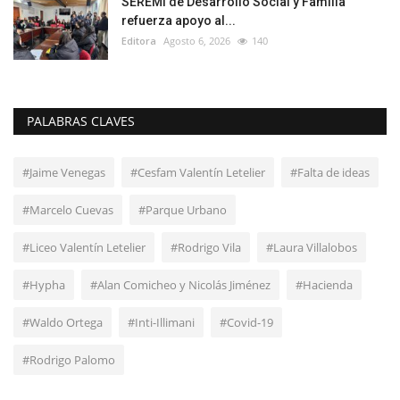
SEREMI de Desarrollo Social y Familia
refuerza apoyo al...
Editora
Agosto 6, 2026
140
PALABRAS CLAVES
#Jaime Venegas
#Cesfam Valentín Letelier
#Falta de ideas
#Marcelo Cuevas
#Parque Urbano
#Liceo Valentín Letelier
#Rodrigo Vila
#Laura Villalobos
#Hypha
#Alan Comicheo y Nicolás Jiménez
#Hacienda
#Waldo Ortega
#Inti-Illimani
#Covid-19
#Rodrigo Palomo