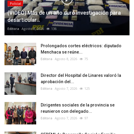
Policial
(VIDEO) Más de un año duró investigación para
desarticular...
Editora
Agosto 8, 2026
136
Prolongados cortes eléctricos: diputado
Menchaca se reúne...
Editora
Agosto 8, 2026
75
Director del Hospital de Linares valoró la
aprobación del...
Editora
Agosto 7, 2026
125
Dirigentes sociales de la provincia se
reunieron con delegado...
Editora
Agosto 7, 2026
97