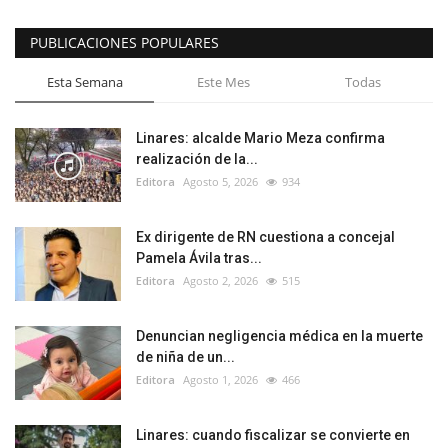
PUBLICACIONES POPULARES
Esta Semana
Este Mes
Todas
Linares: alcalde Mario Meza confirma
realización de la...
Editora
Agosto 5, 2026
934
Ex dirigente de RN cuestiona a concejal
Pamela Ávila tras...
Editora
Agosto 2, 2026
515
Denuncian negligencia médica en la muerte
de niña de un...
Editora
Agosto 1, 2026
466
Linares: cuando fiscalizar se convierte en