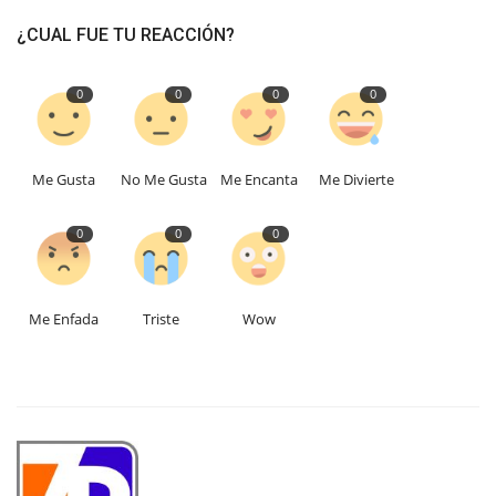
¿CUAL FUE TU REACCIÓN?
0
0
0
0
Me Gusta
No Me Gusta
Me Encanta
Me Divierte
0
0
0
Me Enfada
Triste
Wow