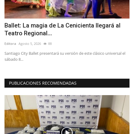
Ballet: La magia de La Cenicienta llegará al
C
Teatro Regional...
c
Editora
Agosto 5, 2026
88
Ed
s
Santiago City Ballet presentará su versión de este clásico universal el
Lo
sábado 8...
em
PUBLICACIONES RECOMENDADAS