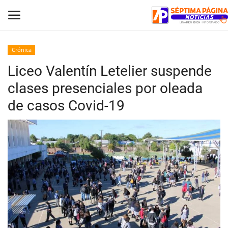
Crónica
Liceo Valentín Letelier suspende
Inicio
clases presenciales por oleada
Crónica
de casos Covid-19
Policial
Tribunales
Deporte
Política
Espectáculos