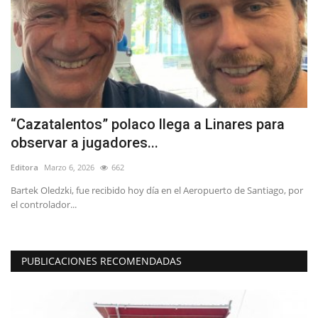
“Cazatalentos” polaco llega a Linares para
H
observar a jugadores...
Ed
Editora
Marzo 6, 2026
662
"P
mi
Bartek Oledzki, fue recibido hoy día en el Aeropuerto de Santiago, por
el controlador...
PUBLICACIONES RECOMENDADAS