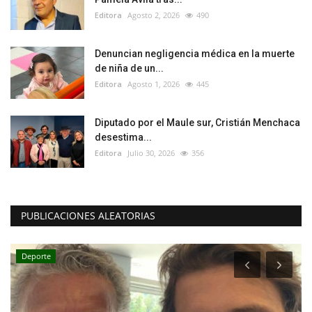
Editora
Agosto 2, 2026
490
Denuncian negligencia médica en la muerte
de niña de un...
Editora
Agosto 1, 2026
445
Diputado por el Maule sur, Cristián Menchaca
desestima...
Editora
Julio 30, 2026
356
PUBLICACIONES ALEATORIAS
Deporte