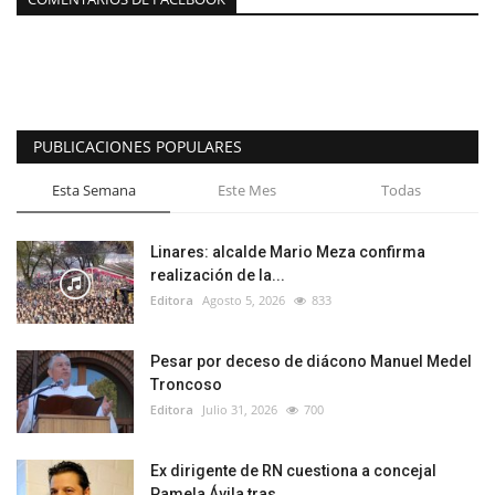
PUBLICACIONES POPULARES
Esta Semana
Este Mes
Todas
Linares: alcalde Mario Meza confirma
realización de la...
Editora
Agosto 5, 2026
833
Pesar por deceso de diácono Manuel Medel
Troncoso
Editora
Julio 31, 2026
700
Ex dirigente de RN cuestiona a concejal
Pamela Ávila tras...