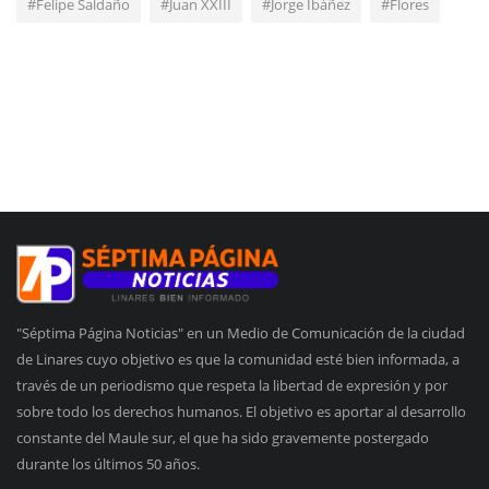
#Felipe Saldaño
#Juan XXIII
#Jorge Ibáñez
#Flores
"Séptima Página Noticias" en un Medio de Comunicación de la ciudad
de Linares cuyo objetivo es que la comunidad esté bien informada, a
través de un periodismo que respeta la libertad de expresión y por
sobre todo los derechos humanos. El objetivo es aportar al desarrollo
constante del Maule sur, el que ha sido gravemente postergado
durante los últimos 50 años.