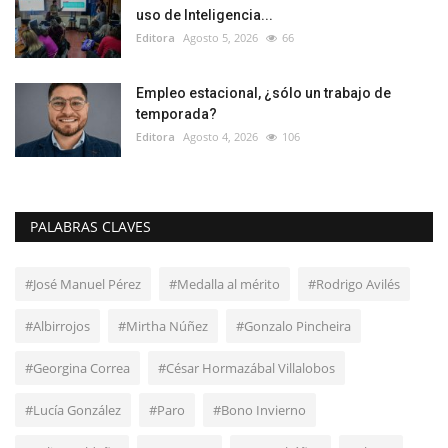
uso de Inteligencia...
Editora
Agosto 5, 2026
66
Empleo estacional, ¿sólo un trabajo de
temporada?
Editora
Agosto 4, 2026
106
PALABRAS CLAVES
#José Manuel Pérez
#Medalla al mérito
#Rodrigo Avilés
#Albirrojos
#Mirtha Núñez
#Gonzalo Pincheira
#Georgina Correa
#César Hormazábal Villalobos
#Lucía González
#Paro
#Bono Invierno