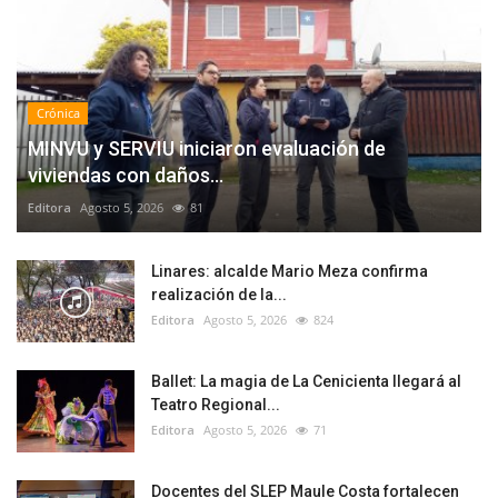
Crónica
MINVU y SERVIU iniciaron evaluación de
viviendas con daños...
Editora
Agosto 5, 2026
81
Linares: alcalde Mario Meza confirma
realización de la...
Editora
Agosto 5, 2026
824
Ballet: La magia de La Cenicienta llegará al
Teatro Regional...
Editora
Agosto 5, 2026
71
Docentes del SLEP Maule Costa fortalecen