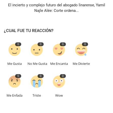
El incierto y complejo futuro del abogado linarense, Yamil
Najle Alée: Corte ordena...
¿CUAL FUE TU REACCIÓN?
0
0
0
0
Me Gusta
No Me Gusta
Me Encanta
Me Divierte
0
0
0
Me Enfada
Triste
Wow