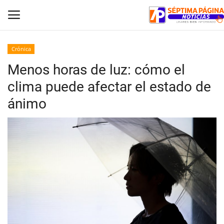
Crónica
Menos horas de luz: cómo el
Inicio
clima puede afectar el estado de
Crónica
ánimo
Policial
Tribunales
Deporte
Política
Espectáculos