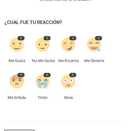
¿CUAL FUE TU REACCIÓN?
0
0
0
0
Me Gusta
No Me Gusta
Me Encanta
Me Divierte
0
0
0
Me Enfada
Triste
Wow