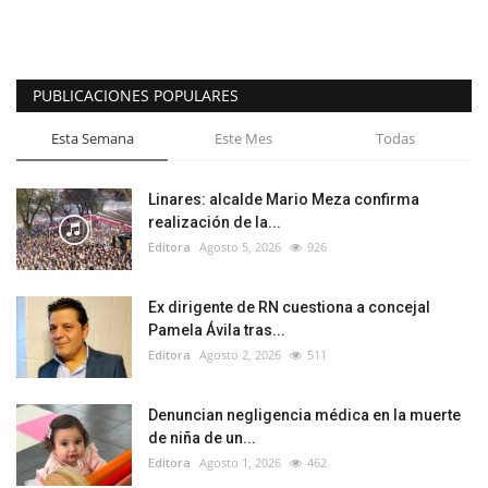
PUBLICACIONES POPULARES
Esta Semana
Este Mes
Todas
Linares: alcalde Mario Meza confirma
realización de la...
Editora
Agosto 5, 2026
926
Ex dirigente de RN cuestiona a concejal
Pamela Ávila tras...
Editora
Agosto 2, 2026
511
Denuncian negligencia médica en la muerte
de niña de un...
Editora
Agosto 1, 2026
462