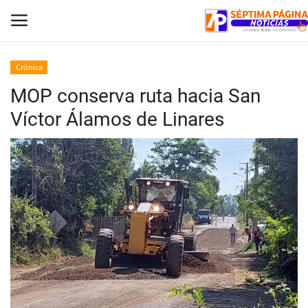
Crónica
MOP conserva ruta hacia San
Inicio
Víctor Álamos de Linares
Crónica
Policial
Tribunales
Deporte
Política
Espectáculos