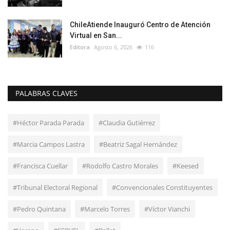
ChileAtiende Inauguró Centro de Atención
Virtual en San...
Editora
Agosto 6, 2026
116
PALABRAS CLAVES
#Héctor Parada Parada
#Claudia Gutiérrez
#Marcia Campos Lastra
#Beatriz Sagal Hernández
#Francisca Cuellar
#Rodolfo Castro Morales
#Keesed
#Tribunal Electoral Regional
#Convencionales Constituyentes
#Pedro Quintana
#Marcelo Torres
#Víctor Vianchi