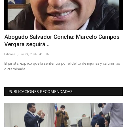
Abogado Salvador Concha: Marcelo Campos
E
Vergara seguirá...
V
Editora
Julio 24, 2026
376
Ed
s
El jurista, explicó que la sentencia por el delito de injurias y calumnias
La
dictaminada...
de
PUBLICACIONES RECOMENDADAS