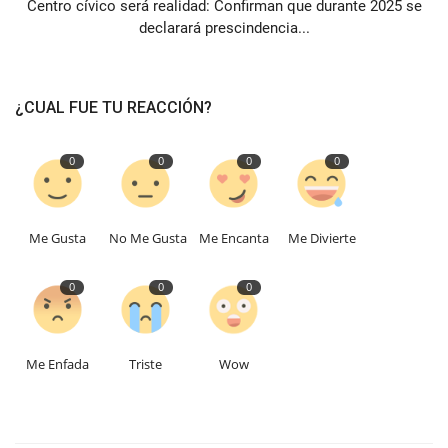
Centro cívico será realidad: Confirman que durante 2025 se
declarará prescindencia...
¿CUAL FUE TU REACCIÓN?
0
0
0
0
Me Gusta
No Me Gusta
Me Encanta
Me Divierte
0
0
0
Me Enfada
Triste
Wow