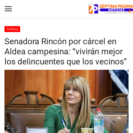
Política
Senadora Rincón por cárcel en
Inicio
Aldea campesina: “vivirán mejor
Crónica
los delincuentes que los vecinos”
Policial
Tribunales
Deporte
Política
Espectáculos