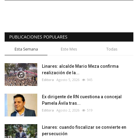
PUBLICACIONES POPULARES
Esta Semana
Este Mes
Todas
Linares: alcalde Mario Meza confirma
realización de la...
Editora
Agosto 5, 2026
945
Ex dirigente de RN cuestiona a concejal
Pamela Ávila tras...
Editora
Agosto 2, 2026
519
Linares: cuando fiscalizar se convierte en
persecución