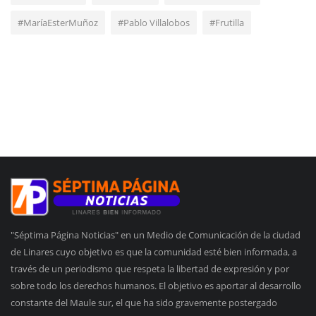
#MaríaEsterMuñoz
#Pablo Villalobos
#Frutilla
"Séptima Página Noticias" en un Medio de Comunicación de la ciudad
de Linares cuyo objetivo es que la comunidad esté bien informada, a
través de un periodismo que respeta la libertad de expresión y por
sobre todo los derechos humanos. El objetivo es aportar al desarrollo
constante del Maule sur, el que ha sido gravemente postergado