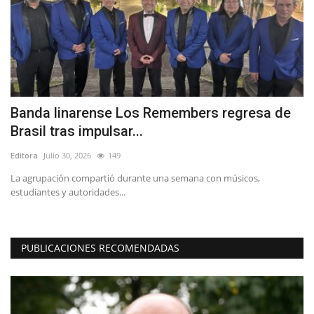
Banda linarense Los Remembers regresa de
F
Brasil tras impulsar...
y
Editora
Julio 30, 2026
149
Ed
La agrupación compartió durante una semana con músicos,
El
estudiantes y autoridades...
Bas
PUBLICACIONES RECOMENDADAS