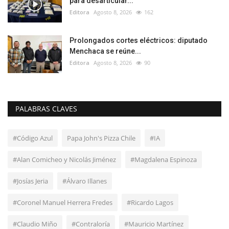
para desarticular...
Editora
Agosto 8, 2026
162
Prolongados cortes eléctricos: diputado
Menchaca se reúne...
Editora
Agosto 8, 2026
90
PALABRAS CLAVES
#Código Azul
Papa John's Pizza Chile
#IA
#Alan Comicheo y Nicolás Jiménez
#Magdalena Espinoza
#Josías Jeria
#Álvaro Illanes
#Coronel Manuel Herrera Fredes
#Ricardo Lagos
#Claudio Miño
#Contraloría
#Mauricio Martínez