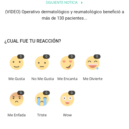
SIGUIENTE NOTICIA
(VIDEO) Operativo dermatológico y reumatológico benefició a
más de 130 pacientes...
¿CUAL FUE TU REACCIÓN?
0
0
0
0
Me Gusta
No Me Gusta
Me Encanta
Me Divierte
0
0
0
Me Enfada
Triste
Wow