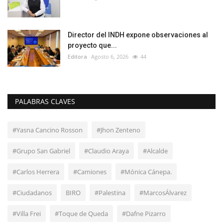
Director del INDH expone observaciones al
proyecto que...
Editora
Agosto 6, 2026
44
PALABRAS CLAVES
#Yasna Cancino Rosson
#Jhon Zenteno
#Grupo San Gabriel
#Claudio Araya
#Alcalde
#Carlos Herrera
#Camiones
#Mónica Cánepa.
#Ciudadanos
BIRO
#Palestina
#MarcosÁlvarez
#Villa Frei
#Toque de Queda
#Dafne Pizarro