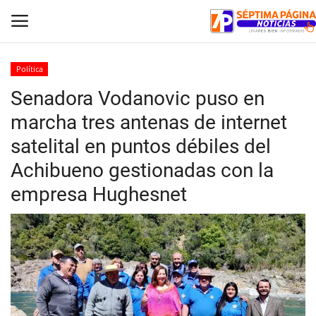
Política
Senadora Vodanovic puso en
Inicio
marcha tres antenas de internet
Crónica
satelital en puntos débiles del
Achibueno gestionadas con la
Policial
empresa Hughesnet
Tribunales
Deporte
Política
Espectáculos