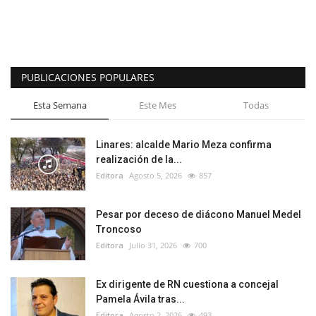
PUBLICACIONES POPULARES
Esta Semana
Este Mes
Todas
Linares: alcalde Mario Meza confirma
realización de la...
Editora
Agosto 5, 2026
857
Pesar por deceso de diácono Manuel Medel
Troncoso
Editora
Julio 31, 2026
700
Ex dirigente de RN cuestiona a concejal
Pamela Ávila tras...
Editora
Agosto 2, 2026
493