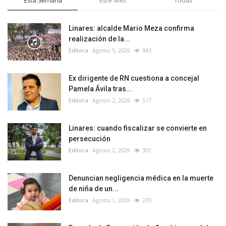
Linares: alcalde Mario Meza confirma
realización de la...
Editora
Agosto 5, 2026
943
Ex dirigente de RN cuestiona a concejal
Pamela Ávila tras...
Editora
Agosto 2, 2026
517
Linares: cuando fiscalizar se convierte en
persecución
Editora
Agosto 2, 2026
301
Denuncian negligencia médica en la muerte
de niña de un...
Editora
Agosto 1, 2026
270