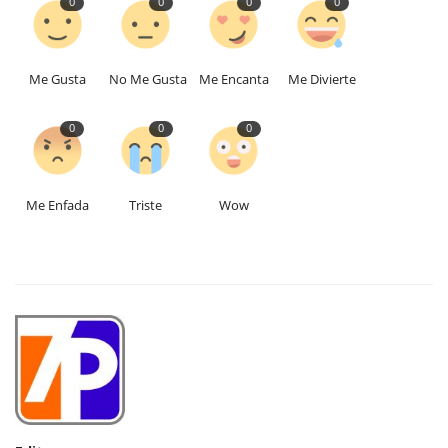
0
0
0
0
Me Gusta
No Me Gusta
Me Encanta
Me Divierte
0
0
0
Me Enfada
Triste
Wow