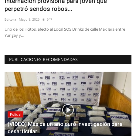
Internación provisoria para joven que
D
perpetró sendos robos...
p
Editora
Mayo 9, 2026
547
Ed
Uno de los ilícitos, afectó al Local SOS Drinks de calle Max Jara entre
En
Yungay y...
im
PUBLICACIONES RECOMENDADAS
Policial
(VIDEO) Más de un año duró investigación para
desarticular...