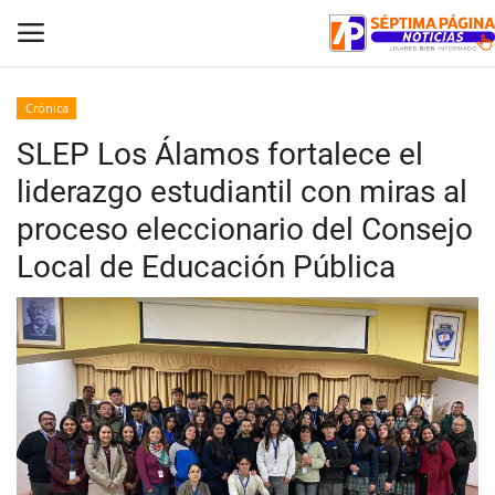
Crónica
SLEP Los Álamos fortalece el
Inicio
liderazgo estudiantil con miras al
Crónica
proceso eleccionario del Consejo
Local de Educación Pública
Policial
Tribunales
Deporte
Política
Espectáculos