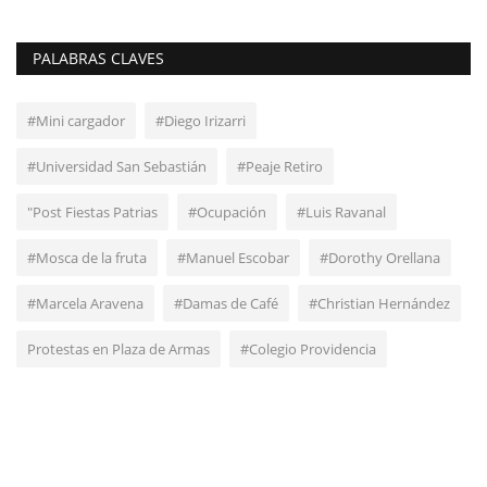
PALABRAS CLAVES
#Mini cargador
#Diego Irizarri
#Universidad San Sebastián
#Peaje Retiro
"Post Fiestas Patrias
#Ocupación
#Luis Ravanal
#Mosca de la fruta
#Manuel Escobar
#Dorothy Orellana
#Marcela Aravena
#Damas de Café
#Christian Hernández
Protestas en Plaza de Armas
#Colegio Providencia