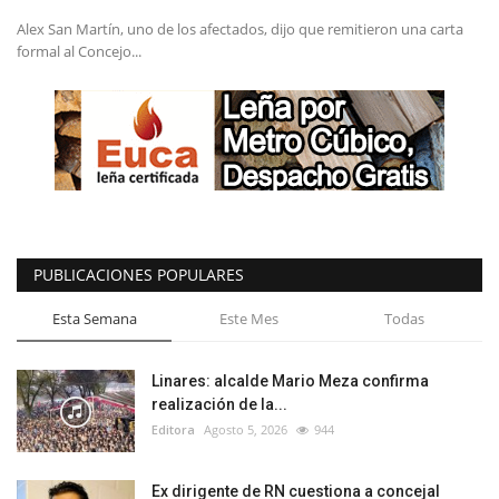
Alex San Martín, uno de los afectados, dijo que remitieron una carta
formal al Concejo...
PUBLICACIONES POPULARES
Esta Semana
Este Mes
Todas
Linares: alcalde Mario Meza confirma
realización de la...
Editora
Agosto 5, 2026
944
Ex dirigente de RN cuestiona a concejal