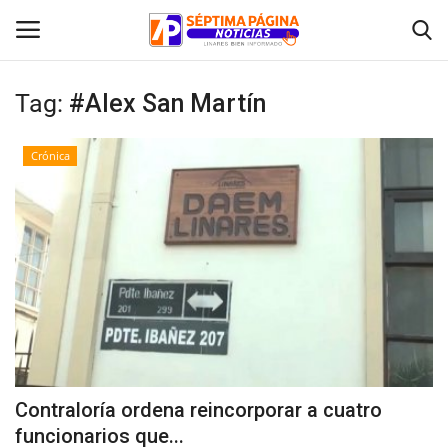
Tag:
#Alex San Martín
Inicio
Crónica
Crónica
Policial
Tribunales
Deporte
Política
Contraloría ordena reincorporar a cuatro
funcionarios que...
Espectáculos