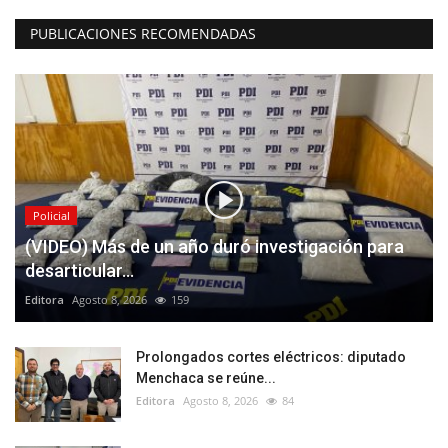
PUBLICACIONES RECOMENDADAS
Policial
(VIDEO) Más de un año duró investigación para
desarticular...
Editora
Agosto 8, 2026
159
Prolongados cortes eléctricos: diputado
Menchaca se reúne...
Editora
Agosto 8, 2026
84