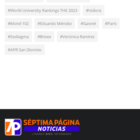
#World University Rankings THE 2023
#Isidora
#Motel 102
#Eduardo Méndez
#Gasnet
#Paris
#Sodiagma
#Brisex
#Verónica Ramírez
#APR San Dionisio