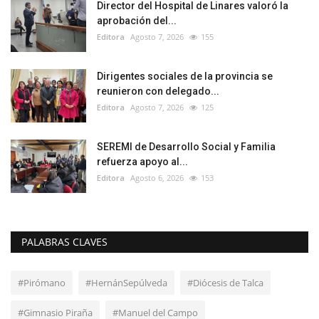
Director del Hospital de Linares valoró la
aprobación del...
Editora
Agosto 7, 2026
155
Dirigentes sociales de la provincia se
reunieron con delegado...
Editora
Agosto 7, 2026
125
SEREMI de Desarrollo Social y Familia
refuerza apoyo al...
Editora
Agosto 6, 2026
153
PALABRAS CLAVES
#Pirómano
#HernánSepúlveda
#Diócesis de Talca
#Gimnasio Piraña
#Manuel del Campo