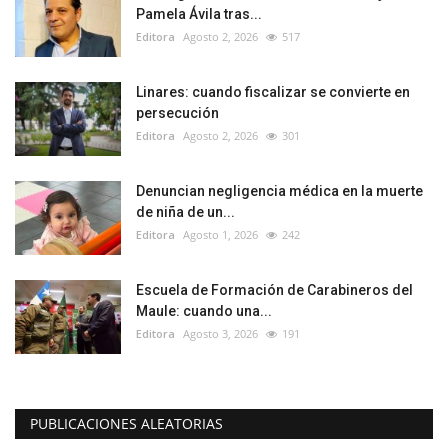
Pamela Ávila tras...
Editora
Agosto 2, 2026
517
Linares: cuando fiscalizar se convierte en
persecución
Editora
Agosto 2, 2026
301
Denuncian negligencia médica en la muerte
de niña de un...
Editora
Agosto 1, 2026
242
Escuela de Formación de Carabineros del
Maule: cuando una...
Editora
Agosto 3, 2026
191
PUBLICACIONES ALEATORIAS