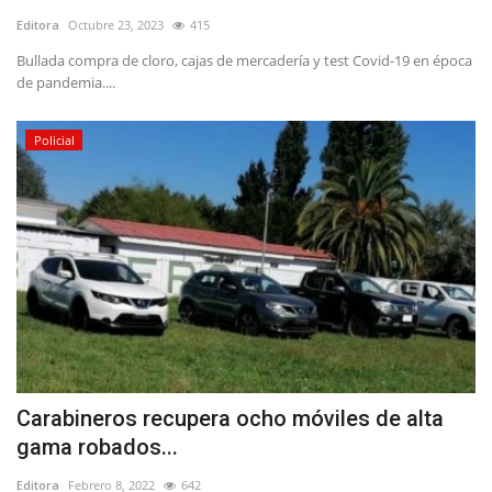
Editora
Octubre 23, 2023
415
Bullada compra de cloro, cajas de mercadería y test Covid-19 en época
de pandemia....
Policial
Carabineros recupera ocho móviles de alta
gama robados...
Editora
Febrero 8, 2022
642