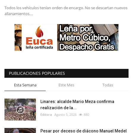
Todos los vehículos tenían orden de encargo. No se descartan nuevos
allanamientos....
PUBLICACIONES POPULARES
Esta Semana
Este Mes
Todas
Linares: alcalde Mario Meza confirma
realización de la...
Editora
Agosto 5, 2026
880
Pesar por deceso de diácono Manuel Medel