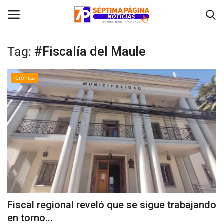
Tag:
#Fiscalía del Maule
Inicio
Crónica
Crónica
Policial
Tribunales
Deporte
Política
Fiscal regional reveló que se sigue trabajando
en torno...
Espectáculos