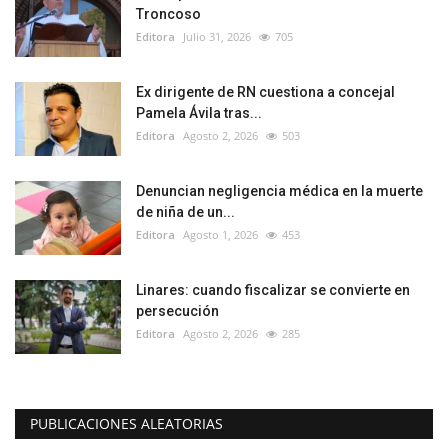
Troncoso
Editora
Julio 31, 2026
705
Ex dirigente de RN cuestiona a concejal
Pamela Ávila tras...
Editora
Agosto 2, 2026
503
Denuncian negligencia médica en la muerte
de niña de un...
Editora
Agosto 1, 2026
453
Linares: cuando fiscalizar se convierte en
persecución
Editora
Agosto 2, 2026
285
PUBLICACIONES ALEATORIAS