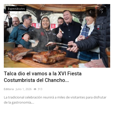
Espectáculos
a
Talca dio el vamos a la XVI Fiesta
F
Costumbrista del Chancho...
n
Editora
Julio 1, 2026
313
Ed
e
La tradicional celebración reunirá a miles de visitantes para disfrutar
Nu
de la gastronomía,...
Fe