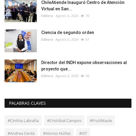
ChileAtiende Inauguró Centro de Atención
Virtual en San...
Editora
Agosto 6, 2026
70
Ciencia de segundo orden
Editora
Agosto 6, 2026
67
Director del INDH expone observaciones al
proyecto que...
Editora
Agosto 6, 2026
56
PALABRAS CLAVES
#Cinthia Labraña
#Cristóbal Campos
#FrutiMaule
#Andrea Cerda
#Alonso Núñez
#IST