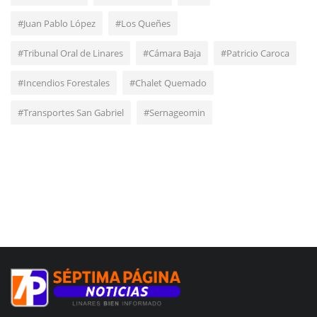
#Juan Pablo López
#Los Queñes
#Tribunal Oral de Linares
#Cámara Baja
#Patricio Caroca
#Incendios Forestales
#Chalet Quemado
#Transportes San Gabriel
#Sernageomin